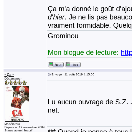
Ça m'a donné le goût d'aj
d'hier
. Je ne lis pas beaucou
vraiment formidable. Quelqu
Grominou
Mon blogue de lecture:
htt
* Ça *
Envoyé : 11 août 2019 à 15:50
Déclamateur
Lu aucun ouvrage de S.Z. J'
net.
Modérateur
Depuis le: 19 novembre 2004
*** Quand je pense à tous les
Status actuel: Inactif