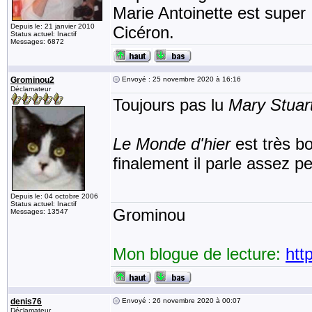
Marie Antoinette est super 
Depuis le: 21 janvier 2010
Cicéron.
Status actuel: Inactif
Messages: 6872
Grominou2
Envoyé : 25 novembre 2020 à 16:16
Déclamateur
Toujours pas lu
Mary Stuar
Le Monde d'hier
est très b
finalement il parle assez p
Depuis le: 04 octobre 2006
Status actuel: Inactif
Grominou
Messages: 13547
Mon blogue de lecture:
htt
denis76
Envoyé : 26 novembre 2020 à 00:07
Déclamateur