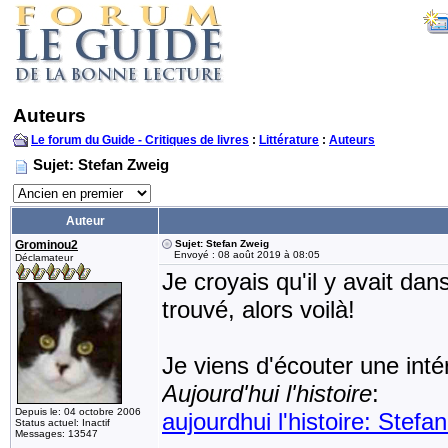
Auteurs
Le forum du Guide - Critiques de livres
:
Littérature
:
Auteurs
Sujet: Stefan Zweig
Auteur
Grominou2
Sujet: Stefan Zweig
Envoyé : 08 août 2019 à 08:05
Déclamateur
Je croyais qu'il y avait dan
trouvé, alors voilà!
Je viens d'écouter une inté
Aujourd'hui l'histoire
:
Depuis le: 04 octobre 2006
aujourdhui l'histoire: Stefa
Status actuel: Inactif
Messages: 13547