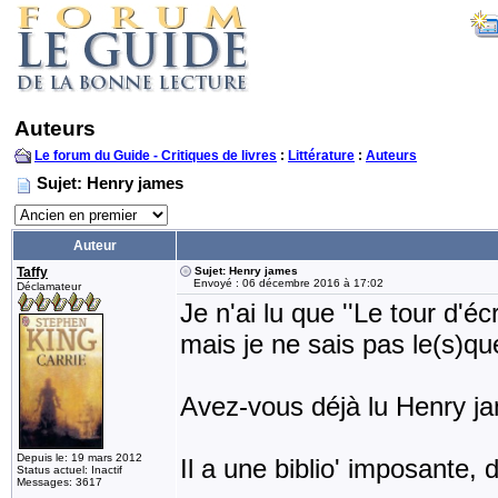
Auteurs
Le forum du Guide - Critiques de livres
:
Littérature
:
Auteurs
Sujet: Henry james
Auteur
Taffy
Sujet: Henry james
Envoyé : 06 décembre 2016 à 17:02
Déclamateur
Je n'ai lu que ''Le tour d'éc
mais je ne sais pas le(s)que
Avez-vous déjà lu Henry j
Depuis le: 19 mars 2012
Il a une biblio' imposante, 
Status actuel: Inactif
Messages: 3617