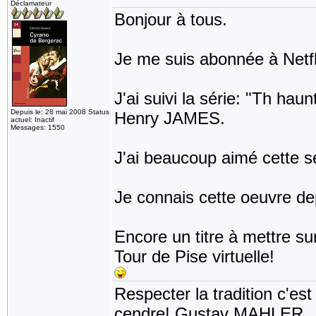
Déclamateur
Bonjour à tous.
Je me suis abonnée à Netf
J'ai suivi la série: "Th hau
Depuis le: 28 mai 2008 Status
Henry JAMES.
actuel: Inactif
Messages: 1550
J'ai beaucoup aimé cette sér
Je connais cette oeuvre depu
Encore un titre à mettre s
Tour de Pise virtuelle!
Respecter la tradition c'est
cendre! Gustav MAHLER