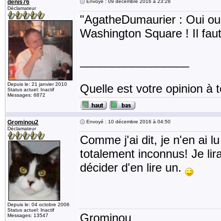
denis76
Envoyé : 09 décembre 2016 à 23:28
Déclamateur
"AgatheDumaurier : Oui oui,
Washington Square ! Il faut
_________________
Depuis le: 21 janvier 2010
Quelle est votre opinion à t
Status actuel: Inactif
Messages: 6872
Grominou2
Envoyé : 10 décembre 2016 à 04:50
Déclamateur
Comme j'ai dit, je n'en ai l
totalement inconnus! Je lirai
décider d'en lire un.
Depuis le: 04 octobre 2006
Status actuel: Inactif
Grominou
Messages: 13547