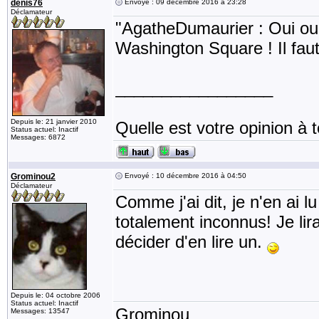
denis76
Envoyé : 09 décembre 2016 à 23:28
Déclamateur
"AgatheDumaurier : Oui oui,
Washington Square ! Il faut
_________________
Depuis le: 21 janvier 2010
Quelle est votre opinion à t
Status actuel: Inactif
Messages: 6872
Grominou2
Envoyé : 10 décembre 2016 à 04:50
Déclamateur
Comme j'ai dit, je n'en ai l
totalement inconnus! Je lirai
décider d'en lire un.
Depuis le: 04 octobre 2006
Status actuel: Inactif
Grominou
Messages: 13547