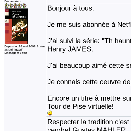
Déclamateur
Bonjour à tous.
Je me suis abonnée à Netf
J'ai suivi la série: "Th hau
Depuis le: 28 mai 2008 Status
Henry JAMES.
actuel: Inactif
Messages: 1550
J'ai beaucoup aimé cette sér
Je connais cette oeuvre depu
Encore un titre à mettre s
Tour de Pise virtuelle!
Respecter la tradition c'est
cendre! Gustav MAHLER