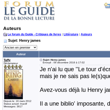
Auteurs
Le forum du Guide - Critiques de livres
:
Littérature
:
Auteurs
Sujet: Henry james
Auteur
Taffy
Sujet: Henry james
Envoyé : 06 décembre 2016 à 17:02
Déclamateur
Je n'ai lu que ''Le tour d'éc
mais je ne sais pas le(s)que
Avez-vous déjà lu Henry j
Depuis le: 19 mars 2012
Il a une biblio' imposante, 
Status actuel: Inactif
Messages: 3617