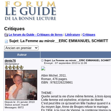
Critiques
Le forum du Guide - Critiques de livres
:
Littérature
:
Critiques
Sujet: La Femme au miroir__ERIC EMMANUEL SCHMITT
Auteur
denis76
Sujet: La Femme au miroir__ERIC EMMANUEL SCHMIT
Envoyé : 07 septembre 2013 à 11:06
Déclamateur
Albin Michel, 2011.
Roman, 476 pages.
ISBN : 9782226229861
THEME :
Quelle serait la vie d'une même femme, à trois époq
Cette femme est orpheline, et éprise de liberté.
Depuis le: 21 janvier 2010
C'est peut être ce qu'avait en tête l'auteur quand il a é
Status actuel: Inactif
Au moyen âge, Anne de Bruges refuse le mariage.
Messages: 6872
En 1904, à la cour de Vienne, la comtesse Hanna ne 