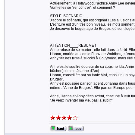
Actuellement, à Hollywood, l'actrice Anny Lee devien
Vont-elles se "rencontrer", et comment ?
STYLE, SCENARIO :
J'adore le scénario, qui est original ! Les allusions
L'écriture est d'un très bon niveau, les mots sonnent 
Je découvre le béguinage de Bruges, où sont logées
ATTENTION____RESUME !
Anne refuse de se marier : elle fuit dans la forêt. E
Hanna, mariée au comte Franz de Waldberg, s'ennuie
Anny fait des films à succès à Hollywood, mais elle
Anne est le souffre douleur de sa cousine Ida. Anne 
bûcher( comme Jeanne d'Arc).
Hanna, conseillée par sa tante Vivi, consulte un psy
Bruges".
Anny est poussée par son agent Johanna dans tous le
même : "Anne de Bruges". Elle part en Europe pour to
Anne, Hanna et Anny découvrent, chacune à leur tour, 
"Je veux inventer ma vie, pas la subir."