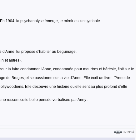
e. En 1904, la psychanalyse émerge, le miroir est un symbole.
nce d'Anne, lui propose d'habiter au béguinage.
n et autres).
pour la faire condamner ! Anne, condamnée pour meurtres et hérésie, finit sur le
e de Bruges, et se passionne sur la vie d'Anne. Elle écrit un livre : "Anne de
llywoodiens. Elle découvre une histoire qu'elle sent au plus profond d'elle
acune ressent cette belle pensée verbalisée par Anny :
IP Noté