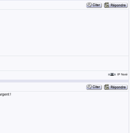
IP Noté
rgent !