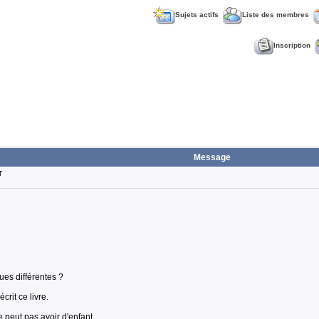
Sujets actifs
Liste des membres
Inscription
Message
T
ues différentes ?
crit ce livre.
peut pas avoir d'enfant.