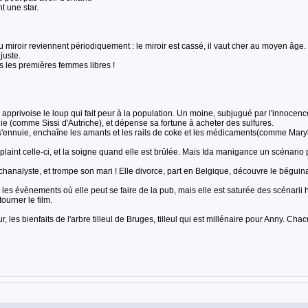
t une star.
 au miroir reviennent périodiquement : le miroir est cassé, il vaut cher au moyen âg
juste.
 les premières femmes libres !
lle apprivoise le loup qui fait peur à la population. Un moine, subjugué par l'innoce
 (comme Sissi d'Autriche), et dépense sa fortune à acheter des sulfures.
 s'ennuie, enchaîne les amants et les rails de coke et les médicaments(comme Maryli
plaint celle-ci, et la soigne quand elle est brûlée. Mais Ida manigance un scénario 
chanalyste, et trompe son mari ! Elle divorce, part en Belgique, découvre le béguinag
s évènements où elle peut se faire de la pub, mais elle est saturée des scénarii ho
urner le film.
les bienfaits de l'arbre tilleul de Bruges, tilleul qui est millénaire pour Anny. Ch