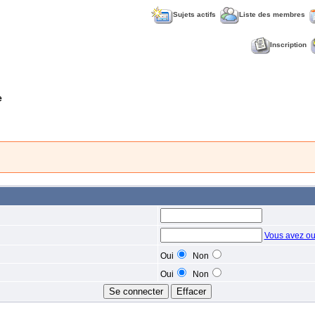
Sujets actifs
Liste des membres
Inscription
e
Vous avez ou
Oui
Non
Oui
Non