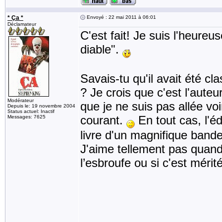
* Ça *
Envoyé : 22 mai 2011 à 06:01
Déclamateur
C'est fait! Je suis l'heure
diable".
Savais-tu qu'il avait été 
? Je crois que c'est l'auteu
Modérateur
que je ne suis pas allée vo
Depuis le: 19 novembre 2004
Status actuel: Inactif
courant.
En tout cas, l'éd
Messages: 7625
livre d'un magnifique band
J'aime tellement pas quand i
l’esbroufe ou si c'est mérit