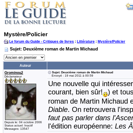
Mystère/Policier
Le forum du Guide - Critiques de livres
:
Littérature
:
Mystère/Policier
Sujet: Deuxième roman de Martin Michaud
Auteur
Grominou2
Sujet: Deuxième roman de Martin Michaud
Envoyé : 19 mai 2011 à 00:59
Déclamateur
Une nouvelle qui intéresser
courant, bien sûr!
) et to
roman de Martin Michaud est
Diable
. On retrouvera l'in
faut pas parler dans l'Asc
Depuis le: 04 octobre 2006
l'édition européenne:
Les Â
Status actuel: Inactif
Messages: 13547