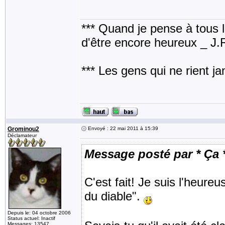
*** Quand je pense à tous les
d'être encore heureux _ J
*** Les gens qui ne rient j
Grominou2
Envoyé : 22 mai 2011 à 15:39
Déclamateur
Message posté par * Ça 
C'est fait! Je suis l'heure
du diable".
Depuis le: 04 octobre 2006
Status actuel: Inactif
Messages: 13547