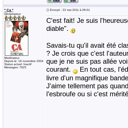
* Ça *
Envoyé : 22 mai 2011 à 06:01
Déclamateur
C'est fait! Je suis l'heure
diable".
Savais-tu qu'il avait été 
? Je crois que c'est l'auteu
Modérateur
que je ne suis pas allée vo
Depuis le: 19 novembre 2004
Status actuel: Inactif
courant.
En tout cas, l'éd
Messages: 7625
livre d'un magnifique band
J'aime tellement pas quand i
l’esbroufe ou si c'est mérit