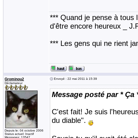
*** Quand je pense à tous les
d'être encore heureux _ J
*** Les gens qui ne rient j
Grominou2
Envoyé : 22 mai 2011 à 15:39
Déclamateur
Message posté par * Ça 
C'est fait! Je suis l'heure
du diable".
Depuis le: 04 octobre 2006
Status actuel: Inactif
Messages: 13547