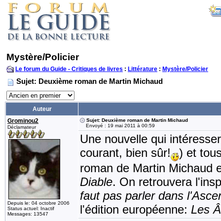
Mystère/Policier
Le forum du Guide - Critiques de livres
:
Littérature
:
Mystère/Policier
Sujet: Deuxième roman de Martin Michaud
Auteur
Grominou2
Sujet: Deuxième roman de Martin Michaud
Envoyé : 19 mai 2011 à 00:59
Déclamateur
Une nouvelle qui intéresser
courant, bien sûr!
) et to
roman de Martin Michaud est
Diable
. On retrouvera l'in
faut pas parler dans l'Asc
Depuis le: 04 octobre 2006
l'édition européenne:
Les Â
Status actuel: Inactif
Messages: 13547