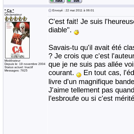
* Ça *
Envoyé : 22 mai 2011 à 06:01
Déclamateur
C'est fait! Je suis l'heure
diable".
Savais-tu qu'il avait été 
? Je crois que c'est l'auteu
Modérateur
que je ne suis pas allée vo
Depuis le: 19 novembre 2004
Status actuel: Inactif
courant.
En tout cas, l'éd
Messages: 7625
livre d'un magnifique band
J'aime tellement pas quand i
l’esbroufe ou si c'est mérit