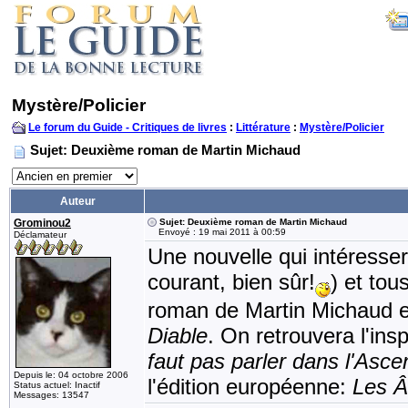
Mystère/Policier
Le forum du Guide - Critiques de livres
:
Littérature
:
Mystère/Policier
Sujet: Deuxième roman de Martin Michaud
Auteur
Grominou2
Sujet: Deuxième roman de Martin Michaud
Envoyé : 19 mai 2011 à 00:59
Déclamateur
Une nouvelle qui intéresser
courant, bien sûr!
) et to
roman de Martin Michaud est
Diable
. On retrouvera l'in
faut pas parler dans l'Asc
Depuis le: 04 octobre 2006
l'édition européenne:
Les Â
Status actuel: Inactif
Messages: 13547