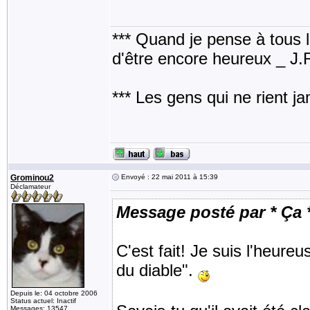
*** Quand je pense à tous les
d'être encore heureux _ J
*** Les gens qui ne rient j
Grominou2
Envoyé : 22 mai 2011 à 15:39
Déclamateur
Message posté par * Ça 
C'est fait! Je suis l'heure
du diable".
Depuis le: 04 octobre 2006
Status actuel: Inactif
Messages: 13547