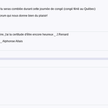
ue tu seras comblée durant cette journée de congé (congé férié au Québec)
orum qui nous donne bien du plaisir!
lire, j'ai la certitude d'être encore heureux _ J.Renard
 _ Alphonse Allais