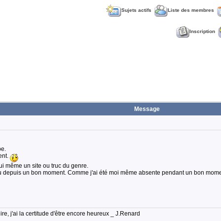
Sujets actifs
Liste des membres
Inscription
Message
pe.
ent.
lui même un site ou truc du genre.
s vu depuis un bon moment. Comme j'ai été moi même absente pendant un bon moment,
lire, j'ai la certitude d'être encore heureux _ J.Renard