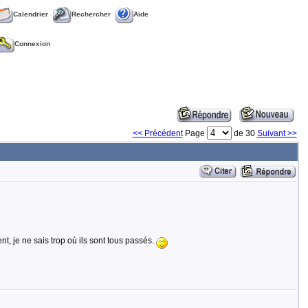
Calendrier
Rechercher
Aide
Connexion
<< Précédent
Page
de 30
Suivant >>
 je ne sais trop où ils sont tous passés.