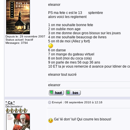
eleanor
PS ma fete c est le 13 sptembre
alors voici les reglement
1 on me souhaite bonne fete
2 on oublie mon age
3 on me donne deux gros bisoux sur les joues
Depuis le: 29 novembre 2007
4 on me souhaite beaucoup de livres
Status actuel: Inactif
5 on rit de moi (Allez y fort)
Messages: 3794
6 on danse
7 on mange du gateau virtuel
8 on boit (moi du coca cola)
9 on parle de mes 56 oup 36 ans
10 ET la je vous remercie d avance pour ldiner de c
eleanor tout sucré
eleanor
* Ça *
Envoyé : 08 septembre 2010 à 12:16
Déclamateur
Ga' lé don' lui! Qui courre les bisous!