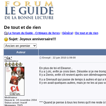
De tout et de rien
Le forum du Guide - Critiques de livres
:
Général
:
De tout et de rien
Sujet: Joyeux anniversaire!!!
Auteur
* Ça *
Envoyé : 22 juin 2010 à 09:00
Déclamateur
En plus de toi et Eleanor...
Il y a Loïc, enfin je crois bien. Désolée si je me trom
Il y a Denis, enfin s'il revient après son déménagem
Il y a Grenault qui passe de temps à autres et qui a 
Il y en avait quelques autres, mais je ne les ai pa
Modérateur
Depuis le: 19 novembre 2004
*** Quand je pense à tous les livres qu'il me reste à 
Status actuel: Inactif
Messages: 7625