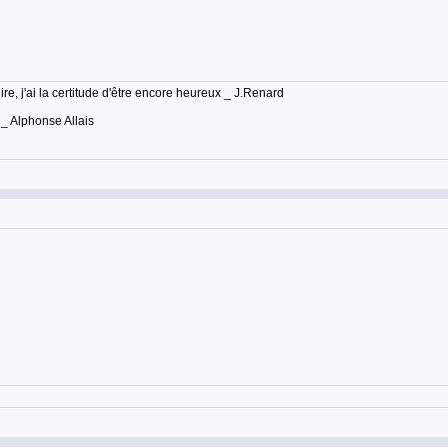
lire, j'ai la certitude d'être encore heureux _ J.Renard
 _ Alphonse Allais