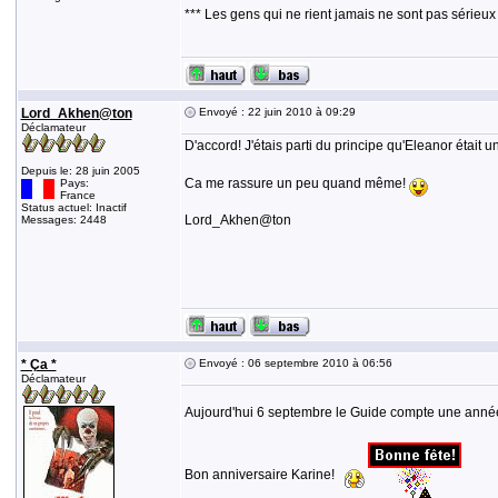
*** Les gens qui ne rient jamais ne sont pas sérieux
Lord_Akhen@ton
Envoyé : 22 juin 2010 à 09:29
Déclamateur
D'accord! J'étais parti du principe qu'Eleanor était
Depuis le: 28 juin 2005
Ca me rassure un peu quand même!
Pays:
France
Status actuel: Inactif
Lord_Akhen@ton
Messages: 2448
* Ça *
Envoyé : 06 septembre 2010 à 06:56
Déclamateur
Aujourd'hui 6 septembre le Guide compte une anné
Bon anniversaire Karine!