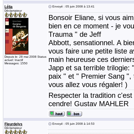
Lélia
Envoyé : 05 juin 2008 à 13:41
Déclamateur
Bonsoir Eliane, si vous aime
bien en ce moment - je vous
Trauma " de Jeff
Abbott, sensationnel. A bie
vous faire une petite liste a
Depuis le: 28 mai 2008 Status
main heureuse ces derniers
actuel: Inactif
Messages: 1550
Japp et sa terrible trilogie:
paix " et " Premier Sang ",
vous allez vous régaler! )
Respecter la tradition c'est
cendre! Gustav MAHLER
Fleurdelys
Envoyé : 05 juin 2008 à 14:53
Déclamateur