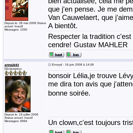
bien actualisée, cela me pe
que j'en pense. Je me dem
Van Cauwelaert, que j'aim
Depuis le: 28 mai 2008 Status
A bientôt.
actuel: Inactif
Messages: 1550
Respecter la tradition c'est
cendre! Gustav MAHLER
annalekt
Envoyé : 16 juin 2008 à 14:08
Déclamateur
bonsoir Lélia,je trouve Lév
me dira ton avis que j'att
bonne soirée.
Depuis le: 19 juillet 2006
Status actuel: Inactif
Un clown,c'est toujours tris
Messages: 6994