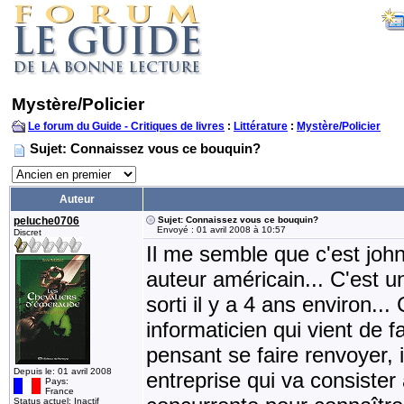
Mystère/Policier
Le forum du Guide - Critiques de livres
:
Littérature
:
Mystère/Policier
Sujet: Connaissez vous ce bouquin?
Auteur
peluche0706
Sujet: Connaissez vous ce bouquin?
Envoyé : 01 avril 2008 à 10:57
Discret
Il me semble que c'est john
auteur américain... C'est un
sorti il y a 4 ans environ..
informaticien qui vient de 
pensant se faire renvoyer, i
Depuis le: 01 avril 2008
entreprise qui va consister
Pays:
France
Status actuel: Inactif