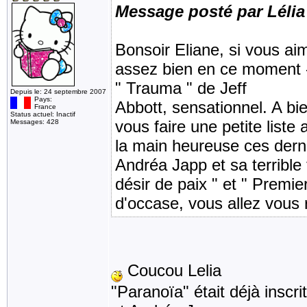
Message posté par Lélia
Bonsoir Eliane, si vous aim
assez bien en ce moment - 
" Trauma " de Jeff
Depuis le: 24 septembre 2007
Pays:
Abbott, sensationnel. A bi
France
Status actuel: Inactif
vous faire une petite liste 
Messages: 428
la main heureuse ces dern
Andréa Japp et sa terrible t
désir de paix " et " Premie
d'occase, vous allez vous r
Coucou Lelia
"Paranoïa" était déjà inscri