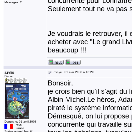
concurrente pour connaître 
Messages: 2
Seulement tout ne va pas 
Je voudrais le retrouver, il 
acheter avec "Le grand Livre
beaucoup !!!
azylis
Envoyé : 01 avril 2008 à 16:29
Discret
Bonsoir,
je crois bien qu'il s'agit d
Albin Michel.Le héros, Ada
piraté le système informati
Démasqué, on lui propose po
Depuis le: 01 avril 2008
concurrente qui travaille su
Pays:
France
Status actuel: Inactif