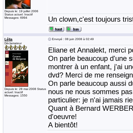
Depuis le: 19 juillet 2006
Status actuel: Inactif
Un clown,c'est toujours tris
Messages: 6994
Lélia
Envoyé : 08 juin 2008 à 02:49
Déclamateur
Eliane et Annalekt, merci p
On parle beaucoup d'une sui
montrer à un enfant, j'ai une
dvd? Merci de me renseign
On parle beaucoup aussi d
Depuis le: 28 mai 2008 Status
nous ne nous sommes pas di
actuel: Inactif
Messages: 1550
particulier: je n'ai jamais 
Quant à Bernard WERBER, j
d'oeuvre!
A bientôt!