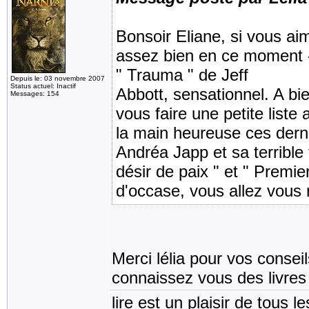
Bonsoir Eliane, si vous aim
assez bien en ce moment - 
" Trauma " de Jeff
Depuis le: 03 novembre 2007
Status actuel: Inactif
Abbott, sensationnel. A bi
Messages: 154
vous faire une petite liste 
la main heureuse ces dern
Andréa Japp et sa terrible t
désir de paix " et " Premie
d'occase, vous allez vous r
Merci lélia pour vos conse
connaissez vous des livre
lire est un plaisir de tous le