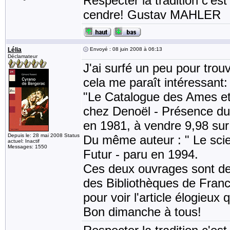
Respecter la tradition c'est
cendre! Gustav MAHLER
Lélia
Envoyé : 08 juin 2008 à 06:13
Déclamateur
J'ai surfé un peu pour trouv
cela me paraît intéressant:
"Le Catalogue des Ames et
chez Denoël - Présence du 
en 1981, à vendre 9,98 sur
Depuis le: 28 mai 2008 Status
Du même auteur : " Le scie
actuel: Inactif
Messages: 1550
Futur - paru en 1994.
Ces deux ouvrages sont de
des Bibliothèques de France 
pour voir l'article élogieux
Bon dimanche à tous!