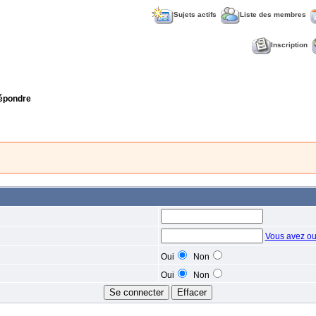
Sujets actifs
Liste des membres
Inscription
épondre
Vous avez ou
Oui
Non
Oui
Non