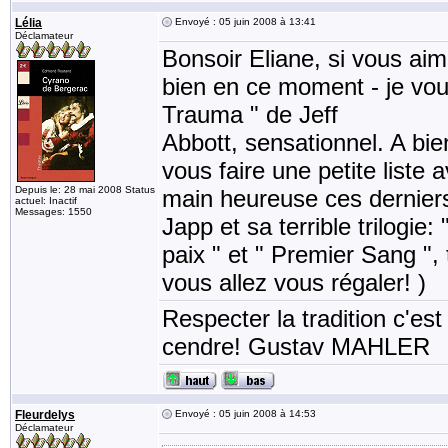
Lélia
Envoyé : 05 juin 2008 à 13:41
Déclamateur
Bonsoir Eliane, si vous aime
bien en ce moment - je vous
Trauma " de Jeff
Abbott, sensationnel. A bie
vous faire une petite liste a
Depuis le: 28 mai 2008 Status
main heureuse ces derniers
actuel: Inactif
Messages: 1550
Japp et sa terrible trilogie:
paix " et " Premier Sang ",
vous allez vous régaler! )
Respecter la tradition c'est
cendre! Gustav MAHLER
Fleurdelys
Envoyé : 05 juin 2008 à 14:53
Déclamateur