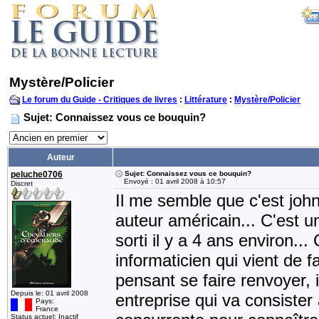
Mystère/Policier
Le forum du Guide - Critiques de livres
:
Littérature
:
Mystère/Policier
Sujet: Connaissez vous ce bouquin?
Auteur
peluche0706
Sujet: Connaissez vous ce bouquin?
Envoyé : 01 avril 2008 à 10:57
Discret
Il me semble que c'est john
auteur américain... C'est un
sorti il y a 4 ans environ..
informaticien qui vient de 
pensant se faire renvoyer, i
Depuis le: 01 avril 2008
entreprise qui va consister
Pays:
France
Status actuel: Inactif