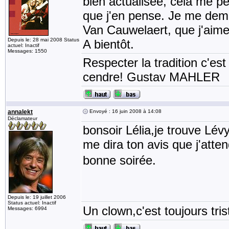
bien actualisée, cela me pe
que j'en pense. Je me dem
Van Cauwelaert, que j'aim
Depuis le: 28 mai 2008 Status
A bientôt.
actuel: Inactif
Messages: 1550
Respecter la tradition c'est
cendre! Gustav MAHLER
annalekt
Envoyé : 16 juin 2008 à 14:08
Déclamateur
bonsoir Lélia,je trouve Lév
me dira ton avis que j'att
bonne soirée.
Depuis le: 19 juillet 2006
Status actuel: Inactif
Un clown,c'est toujours tris
Messages: 6994