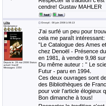
Respecter la tradition c'est
cendre! Gustav MAHLER
Lélia
Envoyé : 08 juin 2008 à 06:13
Déclamateur
J'ai surfé un peu pour trouv
cela me paraît intéressant:
"Le Catalogue des Ames et
chez Denoël - Présence du 
en 1981, à vendre 9,98 sur
Depuis le: 28 mai 2008 Status
Du même auteur : " Le scie
actuel: Inactif
Messages: 1550
Futur - paru en 1994.
Ces deux ouvrages sont de
des Bibliothèques de France 
pour voir l'article élogieux
Bon dimanche à tous!