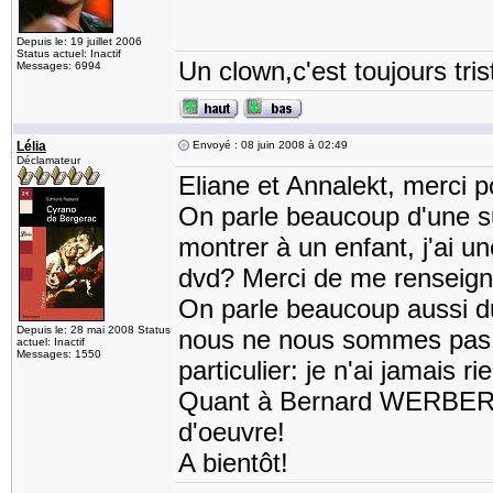
Depuis le: 19 juillet 2006
Status actuel: Inactif
Un clown,c'est toujours tris
Messages: 6994
Lélia
Envoyé : 08 juin 2008 à 02:49
Déclamateur
Eliane et Annalekt, merci p
On parle beaucoup d'une sui
montrer à un enfant, j'ai une
dvd? Merci de me renseign
On parle beaucoup aussi d
Depuis le: 28 mai 2008 Status
nous ne nous sommes pas di
actuel: Inactif
Messages: 1550
particulier: je n'ai jamais 
Quant à Bernard WERBER, j
d'oeuvre!
A bientôt!