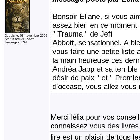
Bonsoir Eliane, si vous aim
assez bien en ce moment - 
" Trauma " de Jeff
Depuis le: 03 novembre 2007
Status actuel: Inactif
Abbott, sensationnel. A bi
Messages: 154
vous faire une petite liste 
la main heureuse ces dern
Andréa Japp et sa terrible t
désir de paix " et " Premie
d'occase, vous allez vous r
Merci lélia pour vos conse
connaissez vous des livre
lire est un plaisir de tous le