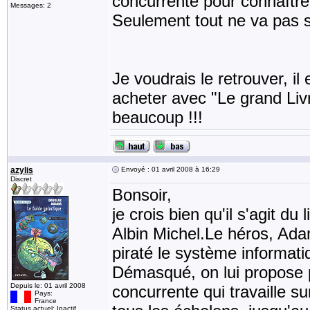
concurrente pour connaître 
Messages: 2
Seulement tout ne va pas 
Je voudrais le retrouver, il 
acheter avec "Le grand Livre
beaucoup !!!
azylis
Envoyé : 01 avril 2008 à 16:29
Discret
Bonsoir,
je crois bien qu'il s'agit d
Albin Michel.Le héros, Ada
piraté le système informati
Démasqué, on lui propose po
Depuis le: 01 avril 2008
concurrente qui travaille su
Pays:
France
Status actuel: Inactif