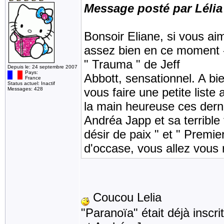
Message posté par Lélia
Bonsoir Eliane, si vous aim
assez bien en ce moment - 
" Trauma " de Jeff
Depuis le: 24 septembre 2007
Pays:
Abbott, sensationnel. A bi
France
Status actuel: Inactif
vous faire une petite liste 
Messages: 428
la main heureuse ces dern
Andréa Japp et sa terrible t
désir de paix " et " Premie
d'occase, vous allez vous r
Coucou Lelia
"Paranoïa" était déjà inscri