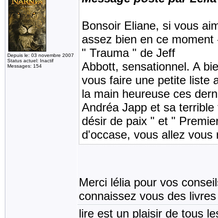
Bonsoir Eliane, si vous aim
assez bien en ce moment - 
" Trauma " de Jeff
Depuis le: 03 novembre 2007
Status actuel: Inactif
Abbott, sensationnel. A bi
Messages: 154
vous faire une petite liste 
la main heureuse ces dern
Andréa Japp et sa terrible t
désir de paix " et " Premie
d'occase, vous allez vous r
Merci lélia pour vos conse
connaissez vous des livre
lire est un plaisir de tous le