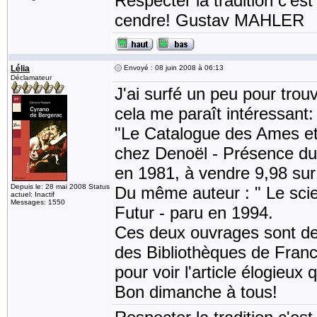
Respecter la tradition c'est
cendre! Gustav MAHLER
Lélia
Envoyé : 08 juin 2008 à 06:13
Déclamateur
J'ai surfé un peu pour trouv
cela me paraît intéressant:
"Le Catalogue des Ames et
chez Denoël - Présence du 
en 1981, à vendre 9,98 sur
Depuis le: 28 mai 2008 Status
Du même auteur : " Le scie
actuel: Inactif
Messages: 1550
Futur - paru en 1994.
Ces deux ouvrages sont de
des Bibliothèques de France 
pour voir l'article élogieux
Bon dimanche à tous!