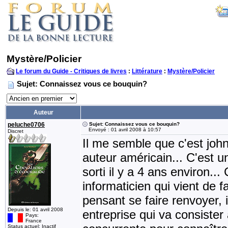
Mystère/Policier
Le forum du Guide - Critiques de livres
:
Littérature
:
Mystère/Policier
Sujet: Connaissez vous ce bouquin?
Auteur
peluche0706
Sujet: Connaissez vous ce bouquin?
Envoyé : 01 avril 2008 à 10:57
Discret
Il me semble que c'est john
auteur américain... C'est un
sorti il y a 4 ans environ..
informaticien qui vient de 
pensant se faire renvoyer, i
Depuis le: 01 avril 2008
entreprise qui va consister
Pays:
France
Status actuel: Inactif