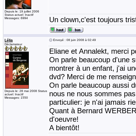
Depuis le: 19 juillet 2006
Status actuel: Inactif
Un clown,c'est toujours tris
Messages: 6994
Lélia
Envoyé : 08 juin 2008 à 02:49
Déclamateur
Eliane et Annalekt, merci p
On parle beaucoup d'une sui
montrer à un enfant, j'ai une
dvd? Merci de me renseign
On parle beaucoup aussi d
Depuis le: 28 mai 2008 Status
nous ne nous sommes pas di
actuel: Inactif
Messages: 1550
particulier: je n'ai jamais 
Quant à Bernard WERBER, j
d'oeuvre!
A bientôt!