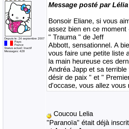
Message posté par Lélia
Bonsoir Eliane, si vous aim
assez bien en ce moment - 
" Trauma " de Jeff
Depuis le: 24 septembre 2007
Pays:
Abbott, sensationnel. A bi
France
Status actuel: Inactif
vous faire une petite liste 
Messages: 428
la main heureuse ces dern
Andréa Japp et sa terrible t
désir de paix " et " Premie
d'occase, vous allez vous r
Coucou Lelia
"Paranoïa" était déjà inscri