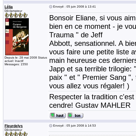
Lélia
Envoyé : 05 juin 2008 à 13:41
Déclamateur
Bonsoir Eliane, si vous aime
bien en ce moment - je vous
Trauma " de Jeff
Abbott, sensationnel. A bie
vous faire une petite liste a
Depuis le: 28 mai 2008 Status
main heureuse ces derniers
actuel: Inactif
Messages: 1550
Japp et sa terrible trilogie:
paix " et " Premier Sang ",
vous allez vous régaler! )
Respecter la tradition c'est
cendre! Gustav MAHLER
Fleurdelys
Envoyé : 05 juin 2008 à 14:53
Déclamateur