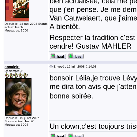
bien actualisée, cela me pe
que j'en pense. Je me dem
Van Cauwelaert, que j'aim
Depuis le: 28 mai 2008 Status
A bientôt.
actuel: Inactif
Messages: 1550
Respecter la tradition c'est
cendre! Gustav MAHLER
annalekt
Envoyé : 16 juin 2008 à 14:08
Déclamateur
bonsoir Lélia,je trouve Lév
me dira ton avis que j'att
bonne soirée.
Depuis le: 19 juillet 2006
Status actuel: Inactif
Un clown,c'est toujours tris
Messages: 6994