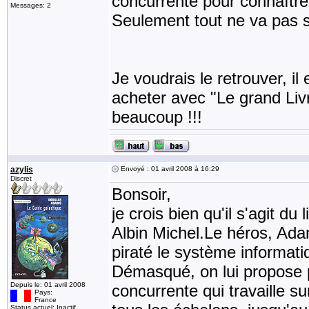
concurrente pour connaître 
Messages: 2
Seulement tout ne va pas 
Je voudrais le retrouver, il 
acheter avec "Le grand Livre
beaucoup !!!
azylis
Envoyé : 01 avril 2008 à 16:29
Discret
Bonsoir,
je crois bien qu'il s'agit d
Albin Michel.Le héros, Ada
piraté le système informati
Démasqué, on lui propose po
Depuis le: 01 avril 2008
concurrente qui travaille su
Pays:
France
Status actuel: Inactif