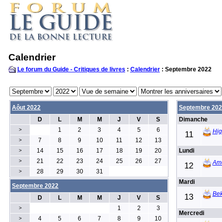
Calendrier
Le forum du Guide - Critiques de livres
:
Calendrier
: Septembre 2022
Aôut 2022
Septembre 202
D
L
M
M
J
V
S
Dimanche
1
2
3
4
5
6
>
Hig
11
7
8
9
10
11
12
13
>
14
15
16
17
18
19
20
Lundi
>
21
22
23
24
25
26
27
>
Ame
12
28
29
30
31
>
Mardi
Septembre 2022
Be
13
D
L
M
M
J
V
S
1
2
3
>
Mercredi
4
5
6
7
8
9
10
>