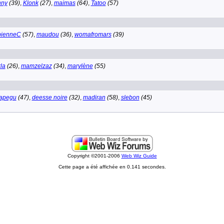
nny
(39)
,
Klonk
(27)
,
maimas
(64)
,
Tatoo
(57)
bienneC
(57)
,
maudou
(36)
,
womafromars
(39)
la
(26)
,
mamzelzaz
(34)
,
marylène
(55)
apegu
(47)
,
deesse noire
(32)
,
madiran
(58)
,
slebon
(45)
Copyright ©2001-2006
Web Wiz Guide
Cette page a été affichée en 0.141 secondes.