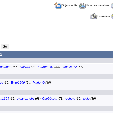
Sujets actifs
Liste des membres
Inscription
2
hlanders
(46)
,
kafryne
(33)
,
Laurent_81
(38)
,
pontoise12
(51)
li
(30)
,
Enzo1209
(24)
,
MarionG
(40)
ky1309
(32)
,
eleanorrigby
(68)
,
Québécois
(71)
,
rochele
(30)
,
siole
(39)