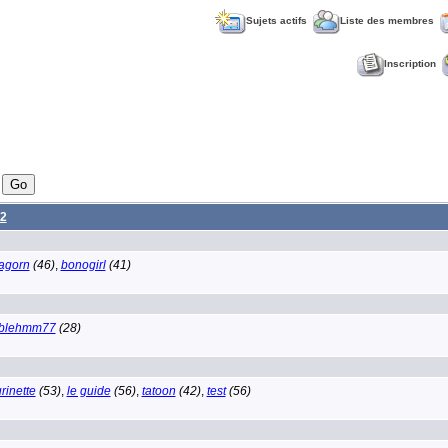
Sujets actifs
Liste des membres
Inscription
2
agorn
(46)
,
bonogirl
(41)
blehmm77
(28)
rinette
(53)
,
le guide
(56)
,
tatoon
(42)
,
test
(56)