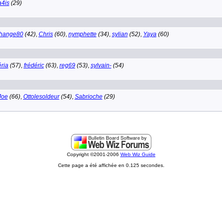
4is
(29)
change80
(42)
,
Chris
(60)
,
nymphette
(34)
,
sylian
(52)
,
Yaya
(60)
ria
(57)
,
frédéric
(63)
,
reg69
(53)
,
sylvain-
(54)
Joe
(66)
,
Ottolesoldeur
(54)
,
Sabrioche
(29)
Copyright ©2001-2006
Web Wiz Guide
Cette page a été affichée en 0.125 secondes.