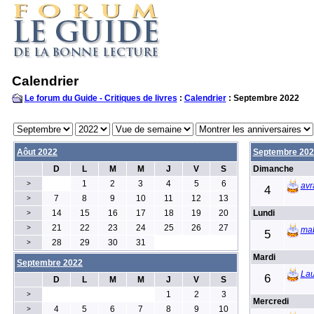
Calendrier
Le forum du Guide - Critiques de livres
:
Calendrier
: Septembre 2022
Aôut 2022
Septembre 202
D
L
M
M
J
V
S
Dimanche
1
2
3
4
5
6
>
avr
4
7
8
9
10
11
12
13
>
14
15
16
17
18
19
20
Lundi
>
21
22
23
24
25
26
27
>
ma
5
28
29
30
31
>
Mardi
Septembre 2022
Lau
6
D
L
M
M
J
V
S
1
2
3
>
Mercredi
4
5
6
7
8
9
10
>