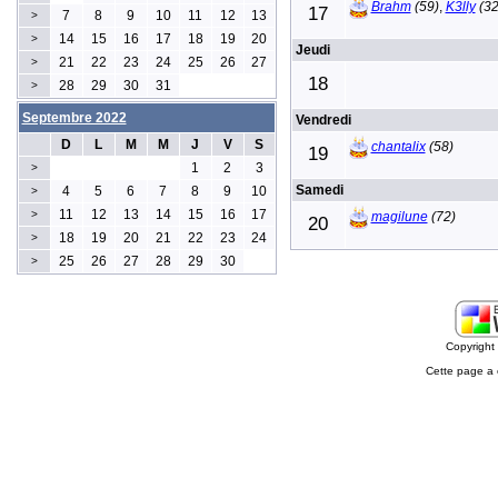
Brahm
(59)
,
K3lly
(32
17
7
8
9
10
11
12
13
>
14
15
16
17
18
19
20
>
Jeudi
21
22
23
24
25
26
27
>
18
28
29
30
31
>
Septembre 2022
Vendredi
D
L
M
M
J
V
S
chantalix
(58)
19
1
2
3
>
Samedi
4
5
6
7
8
9
10
>
11
12
13
14
15
16
17
>
magilune
(72)
20
18
19
20
21
22
23
24
>
25
26
27
28
29
30
>
Copyrigh
Cette page a 