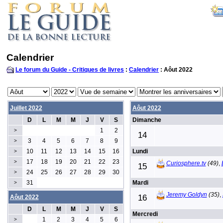
Calendrier
Le forum du Guide - Critiques de livres
:
Calendrier
: Aôut 2022
Juillet 2022
Aôut 2022
D
L
M
M
J
V
S
Dimanche
1
2
>
14
3
4
5
6
7
8
9
>
10
11
12
13
14
15
16
Lundi
>
17
18
19
20
21
22
23
>
Curiosphere.tv
(49)
,
15
24
25
26
27
28
29
30
>
31
Mardi
>
Jeremy Goldyn
(35)
,
16
Aôut 2022
D
L
M
M
J
V
S
Mercredi
1
2
3
4
5
6
>