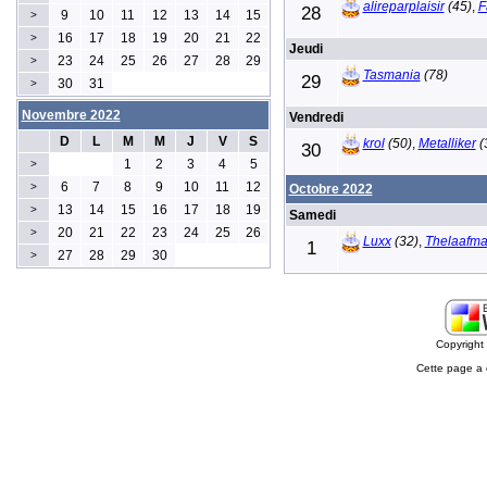
alireparplaisir
(45)
,
F
28
9
10
11
12
13
14
15
>
16
17
18
19
20
21
22
>
Jeudi
23
24
25
26
27
28
29
>
Tasmania
(78)
29
30
31
>
Novembre 2022
Vendredi
D
L
M
M
J
V
S
krol
(50)
,
Metalliker
(
30
1
2
3
4
5
>
6
7
8
9
10
11
12
>
Octobre 2022
13
14
15
16
17
18
19
>
Samedi
20
21
22
23
24
25
26
>
Luxx
(32)
,
Thelaafm
1
27
28
29
30
>
Copyrigh
Cette page a 