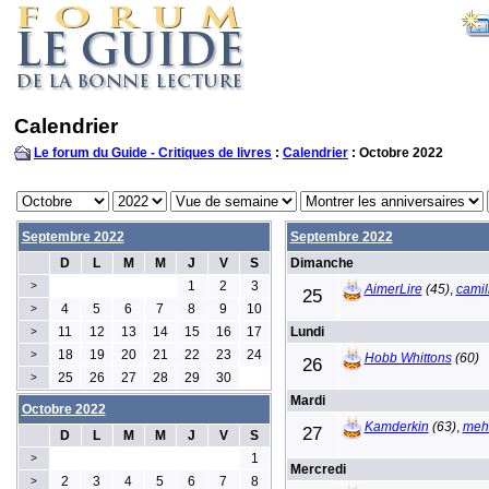
Calendrier
Le forum du Guide - Critiques de livres
:
Calendrier
: Octobre 2022
Septembre 2022
Septembre 2022
D
L
M
M
J
V
S
Dimanche
1
2
3
>
AimerLire
(45)
,
camil
25
4
5
6
7
8
9
10
>
11
12
13
14
15
16
17
Lundi
>
18
19
20
21
22
23
24
>
Hobb Whittons
(60)
26
25
26
27
28
29
30
>
Mardi
Octobre 2022
Kamderkin
(63)
,
meh
27
D
L
M
M
J
V
S
1
>
Mercredi
2
3
4
5
6
7
8
>