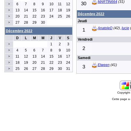
MARTIN664
(31)
30
6
7
8
9
10
11
12
>
13
14
15
16
17
18
19
>
Décembre 2022
20
21
22
23
24
25
26
>
Jeudi
27
28
29
30
>
AnatoleD
(42)
,
lucie
(
1
Décembre 2022
D
L
M
M
J
V
S
Vendredi
1
2
3
>
2
4
5
6
7
8
9
10
>
11
12
13
14
15
16
17
>
Samedi
18
19
20
21
22
23
24
>
Elween
(41)
3
25
26
27
28
29
30
31
>
Copyrigh
Cette page a 