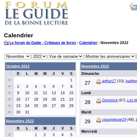
Calendrier
Le forum du Guide - Critiques de livres
:
Calendrier
: Novembre 2022
Octobre 2022
Novembre 2022
D
L
M
M
J
V
S
Dimanche
1
>
arthur17
(33)
,
haithe
27
2
3
4
5
6
7
8
>
9
10
11
12
13
14
15
Lundi
>
16
17
18
19
20
21
22
>
Dominick
(67)
,
Les M
28
23
24
25
26
27
28
29
>
30
31
Mardi
>
courageuse19
(48)
,
29
Novembre 2022
D
L
M
M
J
V
S
Mercredi
1
2
3
4
5
>