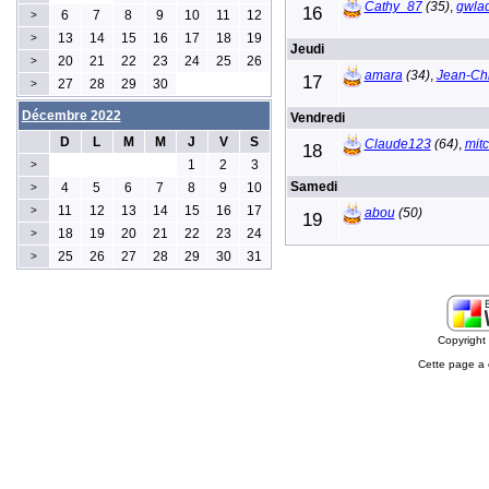
Cathy_87
(35)
,
gwla
16
6
7
8
9
10
11
12
>
13
14
15
16
17
18
19
>
Jeudi
20
21
22
23
24
25
26
>
amara
(34)
,
Jean-Ch
17
27
28
29
30
>
Décembre 2022
Vendredi
D
L
M
M
J
V
S
Claude123
(64)
,
mit
18
1
2
3
>
Samedi
4
5
6
7
8
9
10
>
11
12
13
14
15
16
17
>
abou
(50)
19
18
19
20
21
22
23
24
>
25
26
27
28
29
30
31
>
Copyrigh
Cette page a 