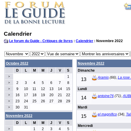
Calendrier
Le forum du Guide - Critiques de livres
:
Calendrier
: Novembre 2022
Octobre 2022
Novembre 2022
D
L
M
M
J
V
S
Dimanche
1
>
Aramis
(66)
,
La rose 
13
2
3
4
5
6
7
8
>
9
10
11
12
13
14
15
Lundi
>
16
17
18
19
20
21
22
>
antoine76
(71)
,
AUB
14
23
24
25
26
27
28
29
>
30
31
Mardi
>
el magnifico
(34)
,
Tal
15
Novembre 2022
D
L
M
M
J
V
S
Mercredi
1
2
3
4
5
>