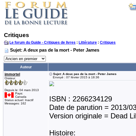
Critiques
Le forum du Guide - Critiques de livres
:
Littérature
:
Critiques
Sujet: A deux pas de la mort - Peter James
Auteur
immortel
Sujet: A deux pas de la mort - Peter James
Envoyé : 07 février 2015 à 18:36
Orateur
Depuis le: 04 mars 2013
Pays:
ISBN : 2266234129
Canada
Status actuel: Inactif
Messages: 162
Date de parution = 2013/0
Version originale = Dead L
Histoire: