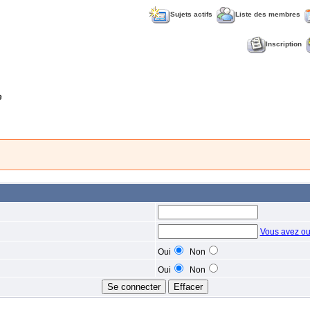
Sujets actifs
Liste des membres
Inscription
e
Vous avez ou
Oui
Non
Oui
Non