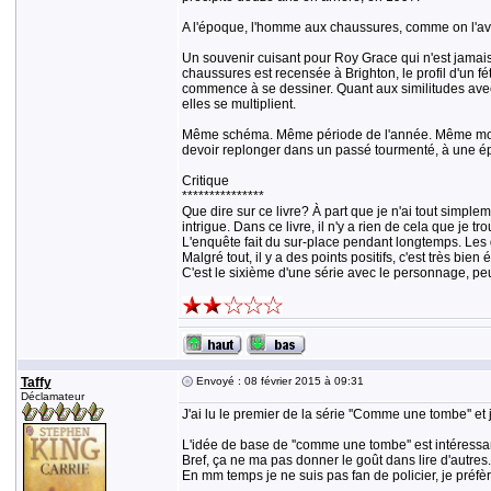
A l'époque, l'homme aux chaussures, comme on l'ava
Un souvenir cuisant pour Roy Grace qui n'est jamai
chaussures est recensée à Brighton, le profil d'un fét
commence à se dessiner. Quant aux similitudes ave
elles se multiplient.
Même schéma. Même période de l'année. Même mode op
devoir replonger dans un passé tourmenté, à une é
Critique
***************
Que dire sur ce livre? À part que je n'ai tout simpl
intrigue. Dans ce livre, il n'y a rien de cela que je tr
L'enquête fait du sur-place pendant longtemps. Les
Malgré tout, il y a des points positifs, c'est très b
C'est le sixième d'une série avec le personnage, peu
Taffy
Envoyé : 08 février 2015 à 09:31
Déclamateur
J'ai lu le premier de la série ''Comme une tombe'' e
L'idée de base de ''comme une tombe'' est intéressan
Bref, ça ne ma pas donner le goût dans lire d'autres.
En mm temps je ne suis pas fan de policier, je préfère