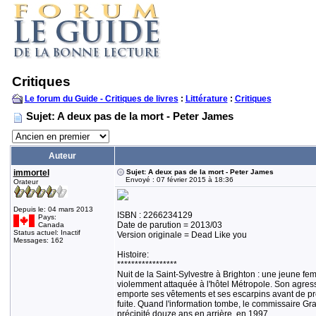
Critiques
Le forum du Guide - Critiques de livres
:
Littérature
:
Critiques
Sujet: A deux pas de la mort - Peter James
Auteur
immortel
Sujet: A deux pas de la mort - Peter James
Envoyé : 07 février 2015 à 18:36
Orateur
Depuis le: 04 mars 2013
ISBN : 2266234129
Pays:
Date de parution = 2013/03
Canada
Status actuel: Inactif
Version originale = Dead Like you
Messages: 162
Histoire:
*****************
Nuit de la Saint-Sylvestre à Brighton : une jeune fe
violemment attaquée à l'hôtel Métropole. Son agres
emporte ses vêtements et ses escarpins avant de pr
fuite. Quand l'information tombe, le commissaire Gra
précipité douze ans en arrière, en 1997.