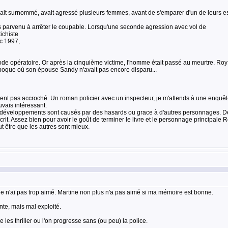
it surnommé, avait agressé plusieurs femmes, avant de s'emparer d'un de leurs es
s parvenu à arrêter le coupable. Lorsqu'une seconde agression avec vol de
ichiste
c 1997,
ératoire. Or après la cinquième victime, l'homme était passé au meurtre. Roy Grac
poque où son épouse Sandy n'avait pas encore disparu...
ement pas accroché. Un roman policier avec un inspecteur, je m'attends à une enquêt
ouvais intéressant.
 développements sont causés par des hasards ou grace à d'autres personnages. De
ien écrit. Assez bien pour avoir le goût de terminer le livre et le personnage princip
t être que les autres sont mieux.
t je n'ai pas trop aimé. Martine non plus n'a pas aimé si ma mémoire est bonne.
te, mais mal exploité.
 les thriller ou l'on progresse sans (ou peu) la police.