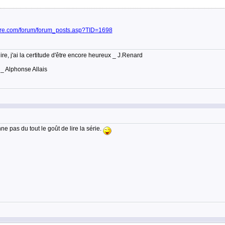
ture.com/forum/forum_posts.asp?TID=1698
lire, j'ai la certitude d'être encore heureux _ J.Renard
 _ Alphonse Allais
ne pas du tout le goût de lire la série.