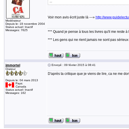
...
Voir mon avis écrit juste là ---»
http://www.guidelec
Modérateur
Depuis le: 19 novembre 2004
Status actuel: Inactif
Messages: 7625
*** Quand je pense à tous les livres qu'il me reste à 
*** Les gens qui ne rient jamais ne sont pas sérieux
immortel
Envoyé : 09 février 2015 à 08:41
Orateur
D'après ta critique que je viens de lire, ca ne me don
Depuis le: 04 mars 2013
Pays:
Canada
Status actuel: Inactif
Messages: 162