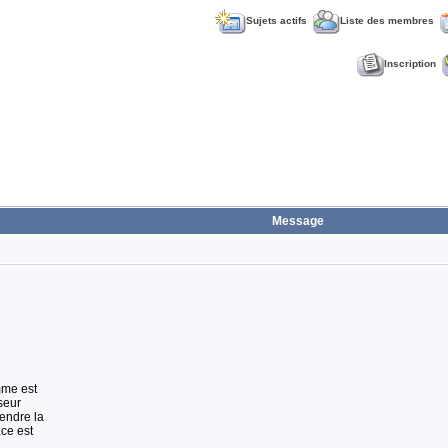
Sujets actifs
Liste des membres
Inscription
Message
mme est
seur
endre la
ce est