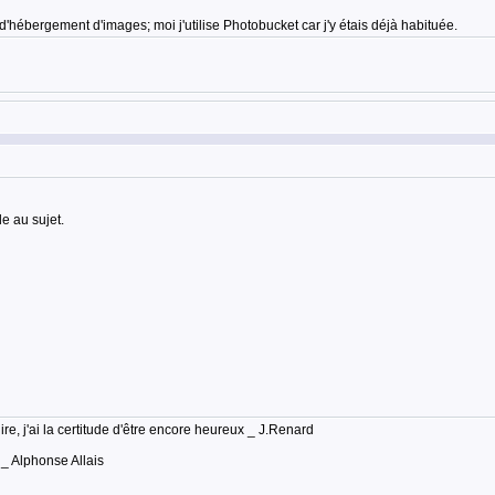
d'hébergement d'images; moi j'utilise Photobucket car j'y étais déjà habituée.
e au sujet.
lire, j'ai la certitude d'être encore heureux _ J.Renard
 _ Alphonse Allais