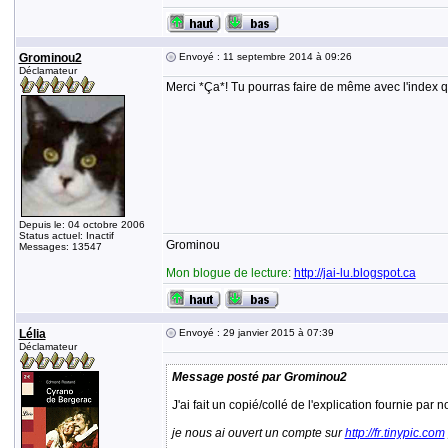
Grominou2
Envoyé : 11 septembre 2014 à 09:26
Déclamateur
Merci *Ça*! Tu pourras faire de même avec l'index q
Depuis le: 04 octobre 2006
Status actuel: Inactif
Grominou
Messages: 13547
Mon blogue de lecture:
http://jai-lu.blogspot.ca
Lélia
Envoyé : 29 janvier 2015 à 07:39
Déclamateur
Message posté par Grominou2
J'ai fait un copié/collé de l'explication fournie par
je nous ai ouvert un compte sur
http://fr.tinypic.com