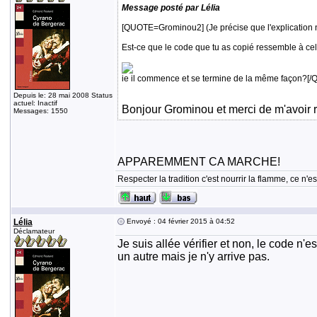
Message posté par Lélia
[QUOTE=Grominou2] (Je précise que l'explication n'e
Est-ce que le code que tu as copié ressemble à cel
ie il commence et se termine de la même façon?[/
Depuis le: 28 mai 2008 Status
actuel: Inactif
Bonjour Grominou et merci de m'avoir répo
Messages: 1550
APPAREMMENT CA MARCHE!
Respecter la tradition c'est nourrir la flamme, ce n
Lélia
Envoyé : 04 février 2015 à 04:52
Déclamateur
Je suis allée vérifier et non, le code n'
un autre mais je n'y arrive pas.