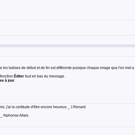
les balises de début et de fin est différente puisque chaque image que l'on met a
 fonction
Éditer
tout en bas du message.
se à jour
.
lire, j'ai la certitude d'être encore heureux _ J.Renard
 _ Alphonse Allais