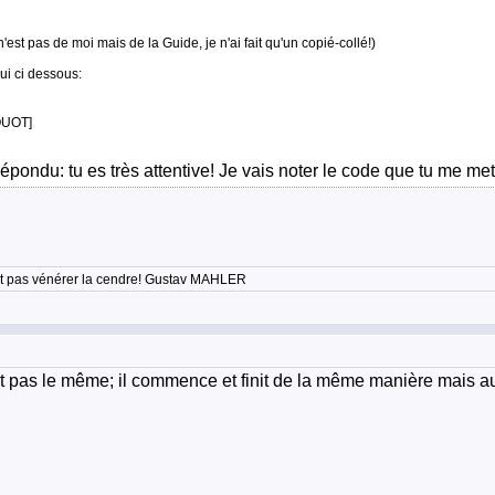
st pas de moi mais de la Guide, je n'ai fait qu'un copié-collé!)
ui ci dessous:
QUOT]
ndu: tu es très attentive! Je vais noter le code que tu me mets et
'est pas vénérer la cendre! Gustav MAHLER
est pas le même; il commence et finit de la même manière mais au mi