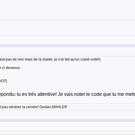
t pas de moi mais de la Guide, je n'ai fait qu'un copié-collé!)
i ci dessous:
UOT]
ndu: tu es très attentive! Je vais noter le code que tu me mets et 
'est pas vénérer la cendre! Gustav MAHLER