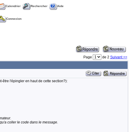
Calendrier
Rechercher
Aide
Connexion
Page
de 2
Suivant >>
t-être l'épingler en haut de cette section?):
nateur.
 qu'a coller le code dans le message.