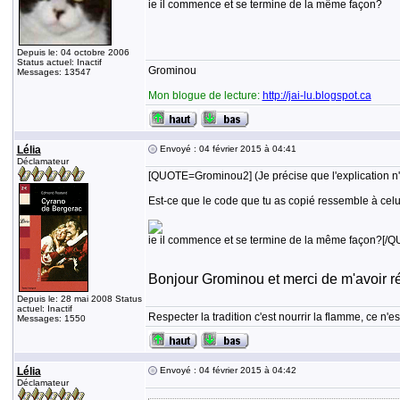
ie il commence et se termine de la même façon?
Depuis le: 04 octobre 2006
Status actuel: Inactif
Grominou
Messages: 13547
Mon blogue de lecture:
http://jai-lu.blogspot.ca
Lélia
Envoyé : 04 février 2015 à 04:41
Déclamateur
[QUOTE=Grominou2] (Je précise que l'explication n'es
Est-ce que le code que tu as copié ressemble à celu
ie il commence et se termine de la même façon?[/Q
Bonjour Grominou et merci de m'avoir répo
Depuis le: 28 mai 2008 Status
actuel: Inactif
Respecter la tradition c'est nourrir la flamme, ce n
Messages: 1550
Lélia
Envoyé : 04 février 2015 à 04:42
Déclamateur