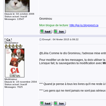
Depuis le: 04 octobre 2006
Status actuel: Inactif
Grominou
Messages: 13547
Mon blogue de lecture:
http://jai-lu.blogspot.ca
* Ça *
Envoyé : 04 février 2015 à 09:22
Déclamateur
@Lélia Comme le dis Grominou, l'adresse mise entre 
Pour modifier un de tes messages, tu dois utiliser la
Lorsque fait, tu sauvegardes ta modification avec
Mi
Modérateur
Depuis le: 19 novembre 2004
*** Quand je pense à tous les livres qu'il me reste à 
Status actuel: Inactif
Messages: 7625
*** Les gens qui ne rient jamais ne sont pas sérieux