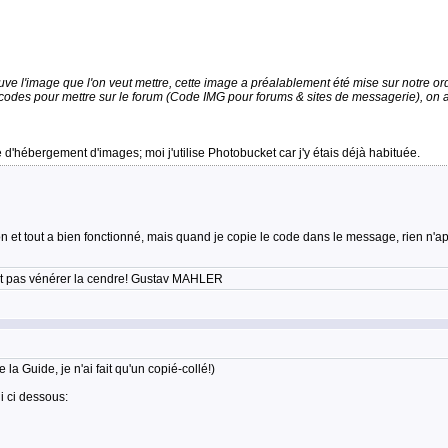
uve l'image que l'on veut mettre, cette image a préalablement été mise sur notre or
s codes pour mettre sur le forum (Code IMG pour forums & sites de messagerie), on 
 d'hébergement d'images; moi j'utilise Photobucket car j'y étais déjà habituée.
on et tout a bien fonctionné, mais quand je copie le code dans le message, rien n'ap
'est pas vénérer la cendre! Gustav MAHLER
la Guide, je n'ai fait qu'un copié-collé!)
i ci dessous: