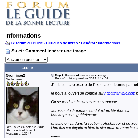
Informations
Le forum du Guide - Critiques de livres
:
Général
:
Informations
Sujet: Comment insérer une image
Auteur
Grominou2
Sujet: Comment insérer une image
Envoyé : 10 septembre 2014 à 14:03
Déclamateur
J'ai fait un copié/collé de l'explication fournie par 
je nous ai ouvert un compte sur
http://fr.tinypic.com
p
On se rend sur le site et on se connecte:
adresse électronique : guidelecture@yahoo.ca
Mot de passe : guidelecture
ensuite on va dans la section Télécharger et on trou
Depuis le: 04 octobre 2006
Une fois sur tinypic et bien le site nous donnes les
Status actuel: Inactif
Messages: 13547
-------