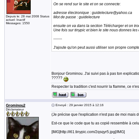
On se rend sur le site et on se connecte:
adresse électronique : guidelecture@yahoo.ca
Depuis le: 28 mai 2008 Status
Mot de passe : guidelecture
actuel: Inactif
Messages: 1550
ensuite on va dans la section Télécharger et on tro
Une fois sur tinypic et bien le site nous donnes le
-------
J'ajoute qu'on peut aussi utiliser son propre compte
Bonjour Grominou. J'ai suivi pas à pas ton explicati
?????
Respecter la tradition c'est nourrir la flamme, ce n
Grominou2
Envoyé : 29 janvier 2015 à 12:16
Déclamateur
(Je précise que l'explication n'est pas de moi mais de 
Est-ce que le code que tu as copié ressemble à celu
[IMG]http://i61.tinypic.com/2qsqyr5.jpg[/IMG]