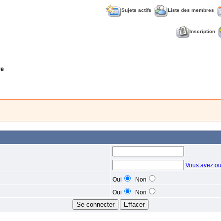
Sujets actifs
Liste des membres
Inscription
re
Vous avez ou
Oui
Non
Oui
Non