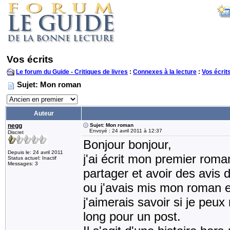
Vos écrits
Le forum du Guide - Critiques de livres
:
Connexes à la lecture
:
Vos écrit
Sujet: Mon roman
Auteur
negg
Sujet: Mon roman
Envoyé : 24 avril 2011 à 12:37
Discret
Bonjour bonjour,
Depuis le: 24 avril 2011
j'ai écrit mon premier roma
Status actuel: Inactif
Messages: 3
partager et avoir des avis 
ou j'avais mis mon roman e
j'aimerais savoir si je peux 
long pour un post.