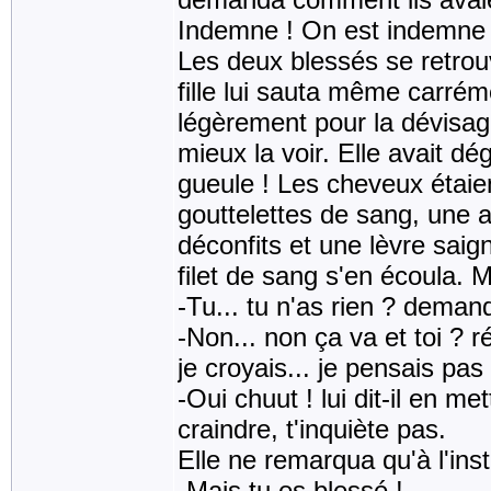
Indemne ! On est indemne 
Les deux blessés se retrou
fille lui sauta même carré
légèrement pour la dévisage
mieux la voir. Elle avait dé
gueule ! Les cheveux étaien
gouttelettes de sang, une 
déconfits et une lèvre sai
filet de sang s'en écoula. 
-Tu... tu n'as rien ? demand
-Non... non ça va et toi ? r
je croyais... je pensais pas
-Oui chuut ! lui dit-il en m
craindre, t'inquiète pas.
Elle ne remarqua qu'à l'ins
-Mais tu es blessé !