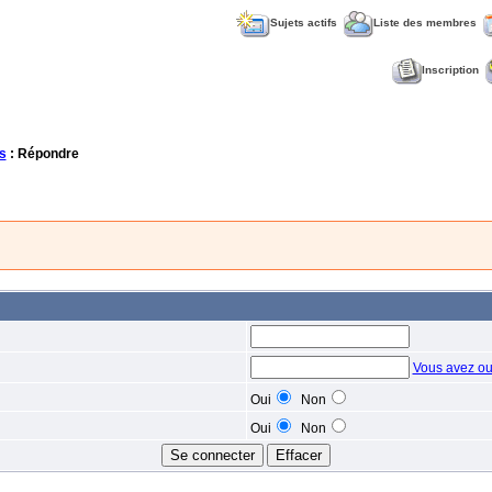
Sujets actifs
Liste des membres
Inscription
s
: Répondre
Vous avez ou
Oui
Non
Oui
Non