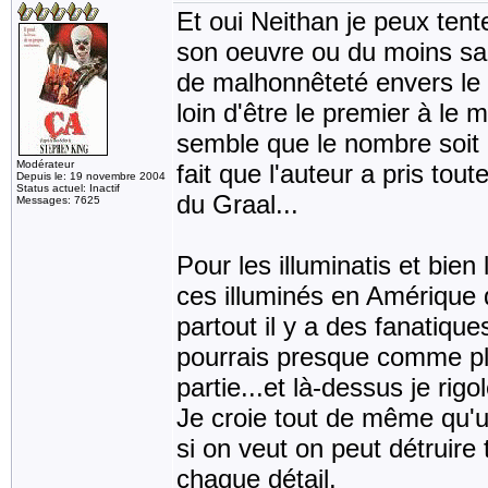
Et oui Neithan je peux tent
son oeuvre ou du moins sa 
de malhonnêteté envers le 
loin d'être le premier à le
semble que le nombre soit é
Modérateur
fait que l'auteur a pris tou
Depuis le: 19 novembre 2004
Status actuel: Inactif
du Graal...
Messages: 7625
Pour les illuminatis et bien 
ces illuminés en Amérique q
partout il y a des fanatiq
pourrais presque comme plu
partie...et là-dessus je rig
Je croie tout de même qu
si on veut on peut détruire 
chaque détail.