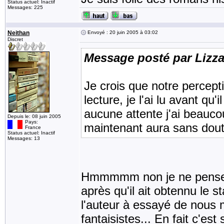
Status actuel: Inactif
Messages: 225
Neithan
Envoyé : 20 juin 2005 à 03:02
Discret
Message posté par Lizz
Je crois que notre percept
lecture, je l'ai lu avant qu
aucune attente j'ai beauco
Depuis le: 08 juin 2005
Pays:
maintenant aura sans dou
France
Status actuel: Inactif
Messages: 13
Hmmmmm non je ne pense pa
après qu'il ait obtennu le s
l'auteur à essayé de nous m
fantaisistes... En fait c'est