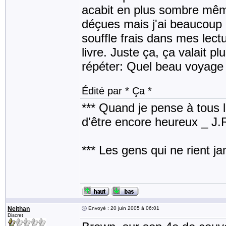
acabit en plus sombre même
déçues mais j'ai beaucoup 
souffle frais dans mes lect
livre. Juste ça, ça valait pl
répéter: Quel beau voyage j
Édité par * Ça *
*** Quand je pense à tous les
d'être encore heureux _ J
*** Les gens qui ne rient j
Neithan
Envoyé : 20 juin 2005 à 06:01
Discret