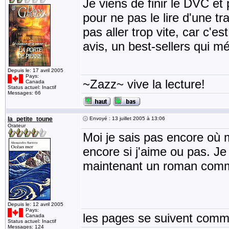
Je viens de finir le DVC et
pour ne pas le lire d'une tr
pas aller trop vite, car c'
avis, un best-sellers qui m
Depuis le: 17 avril 2005
Pays:
~Zazz~ vive la lecture!
Canada
Status actuel: Inactif
Messages: 66
la_petite_toune
Envoyé : 13 juillet 2005 à 13:06
Orateur
Moi je sais pas encore où me
encore si j'aime ou pas. Je
maintenant un roman comme
Depuis le: 12 avril 2005
Pays:
les pages se suivent comme
Canada
Status actuel: Inactif
Messages: 124