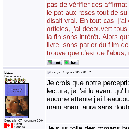
pas de vérifier ces affirmat
le pot aux roses tout de sui
disait vrai. En tout cas, j'a
articles, j'ai découvert t
la fin sans intérêt. Alors 
livre, sans parler du film 
trouve que c'est de l'abus,
Lizza
Envoyé : 20 juin 2005 à 02:52
Déclamateur
Je crois que notre percepti
lecture, je l'ai lu avant qu'
aucune attente j'ai beaucou
maintenant aura sans dout
Depuis le: 07 novembre 2004
Pays:
Je suis folle des romans his
Canada