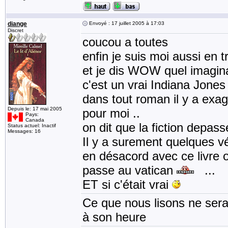
diange
Envoyé : 17 juillet 2005 à 17:03
Discret
coucou a toutes
enfin je suis moi aussi en tr
et je dis WOW quel imaginat
c'est un vrai Indiana Jones 
dans tout roman il y a exagér
Depuis le: 17 mai 2005
pour moi ..
Pays:
Canada
on dit que la fiction depasse
Status actuel: Inactif
Messages: 16
Il y a surement quelques v
en désacord avec ce livre
passe au vatican
...
ET si c'était vrai
Ce que nous lisons ne sera 
à son heure