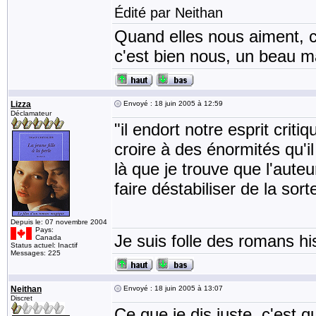
Édité par Neithan
Quand elles nous aiment, c
c'est bien nous, un beau mat
Lizza
Envoyé : 18 juin 2005 à 12:59
Déclamateur
"il endort notre esprit criti
croire à des énormités qu'il
là que je trouve que l'auteu
faire déstabiliser de la sort
Depuis le: 07 novembre 2004
Pays:
Je suis folle des romans his
Canada
Status actuel: Inactif
Messages: 225
Neithan
Envoyé : 18 juin 2005 à 13:07
Discret
Ce que je dis juste, c'est q