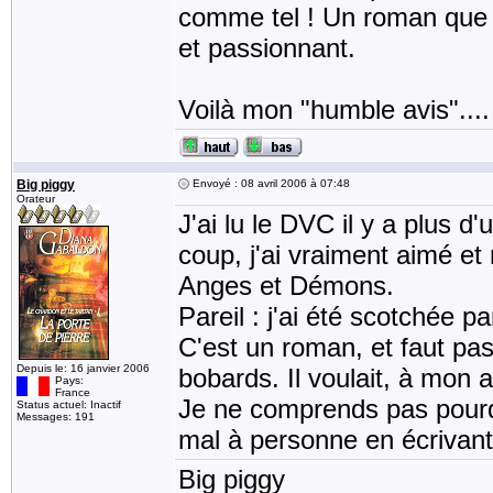
comme tel ! Un roman que je
et passionnant.
Voilà mon "humble avis"....
Big piggy
Envoyé : 08 avril 2006 à 07:48
Orateur
J'ai lu le DVC il y a plus d'u
coup, j'ai vraiment aimé e
Anges et Démons.
Pareil : j'ai été scotchée par
C'est un roman, et faut pas
Depuis le: 16 janvier 2006
bobards. Il voulait, à mon 
Pays:
France
Je ne comprends pas pourquo
Status actuel: Inactif
Messages: 191
mal à personne en écrivant 
Big piggy