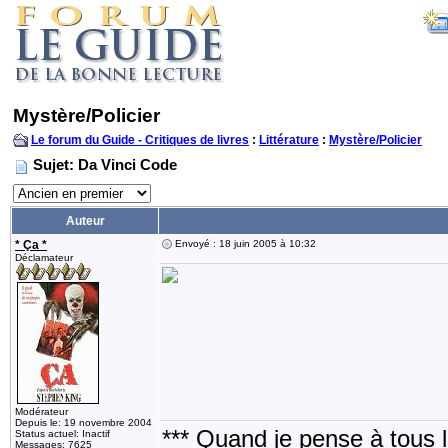
Mystère/Policier
Le forum du Guide - Critiques de livres
:
Littérature
:
Mystère/Policier
Sujet: Da Vinci Code
Auteur
* Ça *
Envoyé : 18 juin 2005 à 10:32
Déclamateur
Modérateur
Depuis le: 19 novembre 2004
*** Quand je pense à tous les
Status actuel: Inactif
Messages: 7625