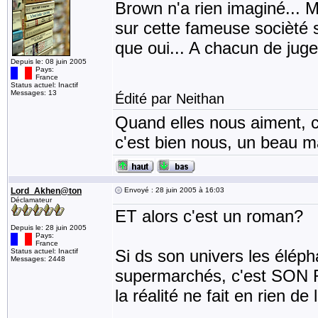
Brown n'a rien imaginé... Ma
sur cette fameuse socièté s
que oui... A chacun de juger
Depuis le: 08 juin 2005
Pays:
France
Status actuel: Inactif
Messages: 13
Édité par Neithan
Quand elles nous aiment, c
c'est bien nous, un beau mat
Lord_Akhen@ton
Envoyé : 28 juin 2005 à 16:03
Déclamateur
ET alors c'est un roman?
Depuis le: 28 juin 2005
Pays:
France
Si ds son univers les éléph
Status actuel: Inactif
Messages: 2448
supermarchés, c'est SON 
la réalité ne fait en rien de