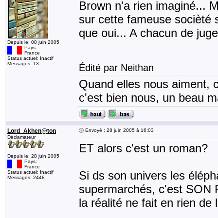
Brown n'a rien imaginé... Ma
sur cette fameuse socièté s
que oui... A chacun de juger
Depuis le: 08 juin 2005
Pays:
France
Status actuel: Inactif
Messages: 13
Édité par Neithan
Quand elles nous aiment, c
c'est bien nous, un beau mat
Lord_Akhen@ton
Envoyé : 28 juin 2005 à 16:03
Déclamateur
ET alors c'est un roman?
Depuis le: 28 juin 2005
Pays:
France
Si ds son univers les éléph
Status actuel: Inactif
Messages: 2448
supermarchés, c'est SON 
la réalité ne fait en rien de