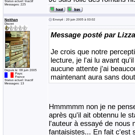
Status actuel: Inactif
Messages: 225
Neithan
Envoyé : 20 juin 2005 à 03:02
Discret
Message posté par Lizz
Je crois que notre percept
lecture, je l'ai lu avant qu
aucune attente j'ai beauco
Depuis le: 08 juin 2005
Pays:
maintenant aura sans dou
France
Status actuel: Inactif
Messages: 13
Hmmmmm non je ne pense pa
après qu'il ait obtennu le s
l'auteur à essayé de nous m
fantaisistes... En fait c'est