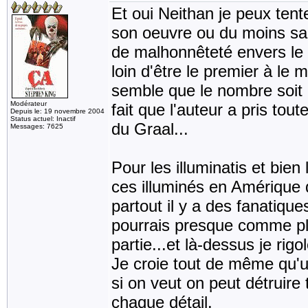
Et oui Neithan je peux tent
son oeuvre ou du moins sa 
de malhonnêteté envers le 
loin d'être le premier à le
semble que le nombre soit é
Modérateur
fait que l'auteur a pris tou
Depuis le: 19 novembre 2004
Status actuel: Inactif
du Graal...
Messages: 7625
Pour les illuminatis et bien 
ces illuminés en Amérique q
partout il y a des fanatiq
pourrais presque comme plu
partie...et là-dessus je rig
Je croie tout de même qu
si on veut on peut détruire 
chaque détail.