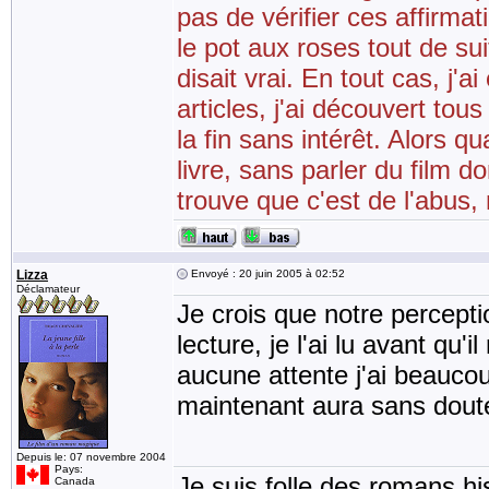
pas de vérifier ces affirmat
le pot aux roses tout de sui
disait vrai. En tout cas, j'a
articles, j'ai découvert t
la fin sans intérêt. Alors 
livre, sans parler du film 
trouve que c'est de l'abus,
Lizza
Envoyé : 20 juin 2005 à 02:52
Déclamateur
Je crois que notre percepti
lecture, je l'ai lu avant qu'
aucune attente j'ai beaucou
maintenant aura sans dout
Depuis le: 07 novembre 2004
Pays:
Je suis folle des romans his
Canada