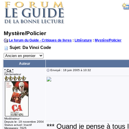
Mystère/Policier
Le forum du Guide - Critiques de livres
:
Littérature
:
Mystère/Policier
Sujet: Da Vinci Code
Auteur
* Ça *
Envoyé : 18 juin 2005 à 10:32
Déclamateur
Modérateur
Depuis le: 19 novembre 2004
*** Quand je pense à tous les
Status actuel: Inactif
Messages: 7625