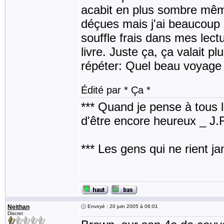
acabit en plus sombre même
déçues mais j'ai beaucoup 
souffle frais dans mes lect
livre. Juste ça, ça valait pl
répéter: Quel beau voyage j
Édité par * Ça *
*** Quand je pense à tous les
d'être encore heureux _ J
*** Les gens qui ne rient j
Neithan
Envoyé : 20 juin 2005 à 06:01
Discret