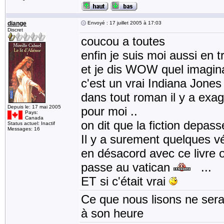
diange
Envoyé : 17 juillet 2005 à 17:03
Discret
coucou a toutes
enfin je suis moi aussi en tr
et je dis WOW quel imaginat
c'est un vrai Indiana Jones 
dans tout roman il y a exagér
Depuis le: 17 mai 2005
pour moi ..
Pays:
Canada
on dit que la fiction depasse
Status actuel: Inactif
Messages: 16
Il y a surement quelques v
en désacord avec ce livre
passe au vatican
...
ET si c'était vrai
Ce que nous lisons ne sera 
à son heure