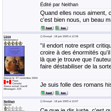
Édité par Neithan
Quand elles nous aiment, c
c'est bien nous, un beau mat
Lizza
Envoyé : 18 juin 2005 à 12:59
Déclamateur
"il endort notre esprit criti
croire à des énormités qu'il
là que je trouve que l'auteu
faire déstabiliser de la sort
Depuis le: 07 novembre 2004
Pays:
Je suis folle des romans his
Canada
Status actuel: Inactif
Messages: 225
Neithan
Envoyé : 18 juin 2005 à 13:07
Discret
Ce que je dis juste, c'est q