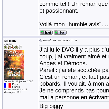
comme tel ! Un roman que je
et passionnant.
Voilà mon "humble avis"....
Big piggy
Envoyé : 08 avril 2006 à 07:48
Orateur
J'ai lu le DVC il y a plus d'u
coup, j'ai vraiment aimé e
Anges et Démons.
Pareil : j'ai été scotchée par
C'est un roman, et faut pas
Depuis le: 16 janvier 2006
bobards. Il voulait, à mon 
Pays:
France
Je ne comprends pas pourquo
Status actuel: Inactif
Messages: 191
mal à personne en écrivant 
Big piggy