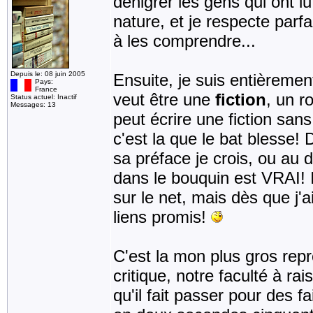
dénigrer les gens qui ont l
nature, et je respecte parf
à les comprendre...
Depuis le: 08 juin 2005
Ensuite, je suis entièrement
Pays:
France
veut être une
fiction
, un r
Status actuel: Inactif
Messages: 13
peut écrire une fiction sans
c'est la que le bat blesse
sa préface je crois, ou au do
dans le bouquin est VRAI! 
sur le net, mais dès que j'
liens promis!
C'est la mon plus gros repro
critique, notre faculté à ra
qu'il fait passer pour des 