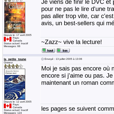
Je viens de finir le DVC et
pour ne pas le lire d'une tr
pas aller trop vite, car c'
avis, un best-sellers qui m
Depuis le: 17 avril 2005
Pays:
~Zazz~ vive la lecture!
Canada
Status actuel: Inactif
Messages: 66
la_petite_toune
Envoyé : 13 juillet 2005 à 13:06
Orateur
Moi je sais pas encore où me
encore si j'aime ou pas. Je
maintenant un roman comme
Depuis le: 12 avril 2005
Pays:
les pages se suivent comme
Canada
Status actuel: Inactif
Messages: 124