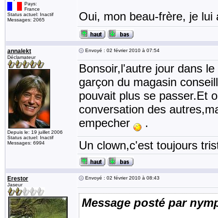
Pays:
France
Oui, mon beau-frère, je lui 
Status actuel: Inactif
Messages: 2065
annalekt
Envoyé : 02 février 2010 à 07:54
Déclamateur
Bonsoir,l'autre jour dans l
garçon du magasin conseilla
pouvait plus se passer.Et ou
conversation des autres,mai
empecher
.
Depuis le: 19 juillet 2006
Status actuel: Inactif
Un clown,c'est toujours tris
Messages: 6994
Erestor
Envoyé : 02 février 2010 à 08:43
Jaseur
Message posté par nymp