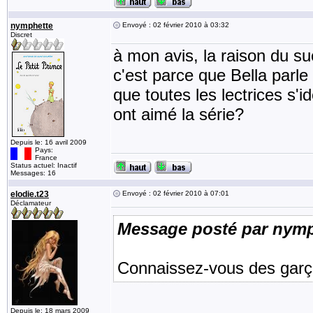
nymphette
Envoyé : 02 février 2010 à 03:32
Discret
à mon avis, la raison du su
c'est parce que Bella parle 
que toutes les lectrices s'
ont aimé la série?
Depuis le: 16 avril 2009
Pays:
France
Status actuel: Inactif
Messages: 16
elodie.t23
Envoyé : 02 février 2010 à 07:01
Déclamateur
Message posté par nymp
Connaissez-vous des garço
Depuis le: 18 mars 2009