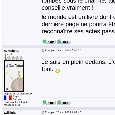
tombés sous le charme, alor
conseille vraiment !
le monde est un livre dont
dernière page ne pourra êt
reconnaître ses actes pass
nymphette
Envoyé : 28 mai 2009 à 09:36
Discret
Je suis en plein dedans. J'
tout.
Depuis le: 16 avril 2009
Pays:
France
Status actuel: Inactif
Messages: 16
twiliiight
Envoyé : 28 mai 2009 à 09:45