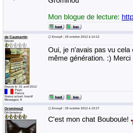
Grominou
Mon blogue de lecture:
htt
de Caumartin
Envoyé : 26 octobre 2012 à 14:12
Discret
Oui, je n'avais pas vu cela
même génération. :) Merci d
Depuis le: 01 avril 2012
Pays:
France
Status actuel: Inactif
Messages: 6
Grominou2
Envoyé : 26 octobre 2012 à 15:27
Déclamateur
C'est mon chat Bouboule!