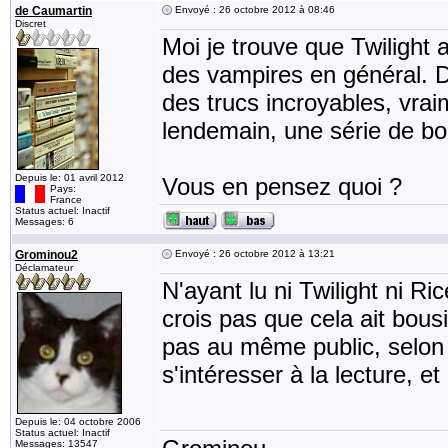
de Caumartin
Envoyé : 26 octobre 2012 à 08:46
Discret
Moi je trouve que Twilight
des vampires en général. 
des trucs incroyables, vrai
lendemain, une série de bou
Depuis le: 01 avril 2012
Vous en pensez quoi ?
Pays:
France
Status actuel: Inactif
Messages: 6
Grominou2
Envoyé : 26 octobre 2012 à 13:21
Déclamateur
N'ayant lu ni Twilight ni Ric
crois pas que cela ait bousi
pas au même public, selon 
s'intéresser à la lecture, et
Depuis le: 04 octobre 2006
Status actuel: Inactif
Messages: 13547