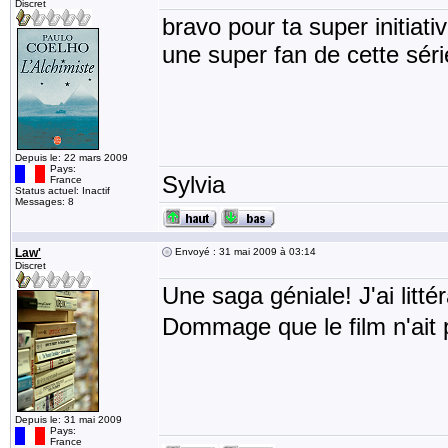
Discret
bravo pour ta super initiat
une super fan de cette série
Depuis le: 22 mars 2009
Pays:
Sylvia
France
Status actuel: Inactif
Messages: 8
Law'
Envoyé : 31 mai 2009 à 03:14
Discret
Une saga géniale! J'ai litté
Dommage que le film n'ait 
Depuis le: 31 mai 2009
Pays:
France