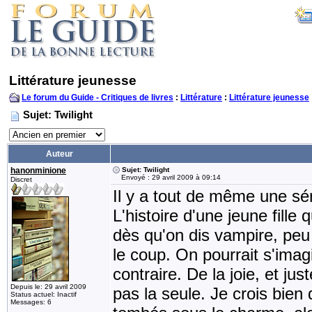
Littérature jeunesse
Le forum du Guide - Critiques de livres
:
Littérature
:
Littérature jeunesse
Sujet: Twilight
Auteur
hanonminione
Sujet: Twilight
Envoyé : 29 avril 2009 à 09:14
Discret
Il y a tout de même une séri
L'histoire d'une jeune fill
dès qu'on dis vampire, peu 
le coup. On pourrait s'imag
contraire. De la joie, et jus
Depuis le: 29 avril 2009
pas la seule. Je crois bien 
Status actuel: Inactif
Messages: 6