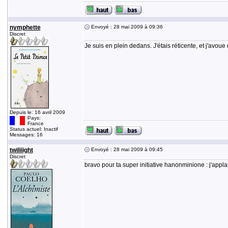
nymphette
Envoyé : 28 mai 2009 à 09:36
Discret
Je suis en plein dedans. J'étais réticente, et j'avoue
Depuis le: 16 avril 2009
Pays:
France
Status actuel: Inactif
Messages: 16
twiliiight
Envoyé : 28 mai 2009 à 09:45
Discret
bravo pour ta super initiative hanonminione : j'appla