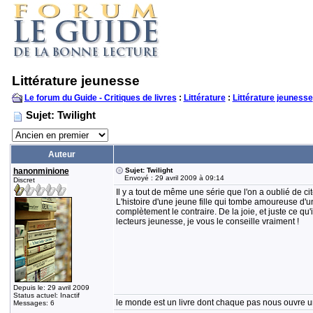
Littérature jeunesse
Le forum du Guide - Critiques de livres
:
Littérature
:
Littérature jeunesse
Sujet: Twilight
Auteur
hanonminione
Sujet: Twilight
Envoyé : 29 avril 2009 à 09:14
Discret
Il y a tout de même une série que l'on a oublié de cite
L'histoire d'une jeune fille qui tombe amoureuse d'un
complètement le contraire. De la joie, et juste ce qu'
lecteurs jeunesse, je vous le conseille vraiment !
Depuis le: 29 avril 2009
Status actuel: Inactif
le monde est un livre dont chaque pas nous ouvre un
Messages: 6