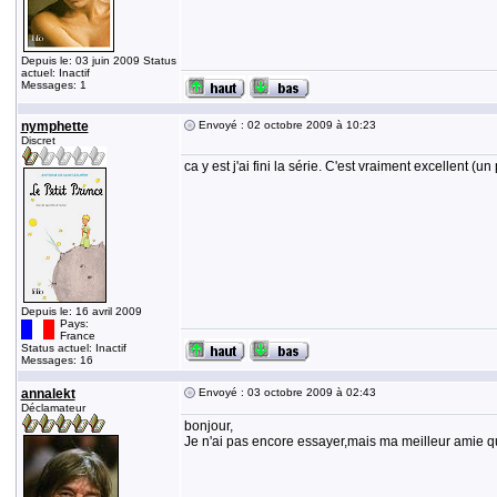
Depuis le: 03 juin 2009 Status
actuel: Inactif
Messages: 1
nymphette
Envoyé : 02 octobre 2009 à 10:23
Discret
ca y est j'ai fini la série. C'est vraiment excellent 
Depuis le: 16 avril 2009
Pays:
France
Status actuel: Inactif
Messages: 16
annalekt
Envoyé : 03 octobre 2009 à 02:43
Déclamateur
bonjour,
Je n'ai pas encore essayer,mais ma meilleur amie qui