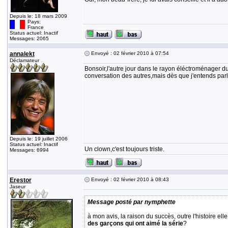
Depuis le: 18 mars 2009
Pays:
France
Status actuel: Inactif
Messages: 2065
annalekt
Envoyé : 02 février 2010 à 07:54
Déclamateur
Bonsoir,l'autre jour dans le rayon éléctroménager du 
conversation des autres,mais dès que j'entends par
Depuis le: 19 juillet 2006
Status actuel: Inactif
Un clown,c'est toujours triste.
Messages: 6994
Erestor
Envoyé : 02 février 2010 à 08:43
Jaseur
Message posté par nymphette
à mon avis, la raison du succès, outre l'histoire ell
des garçons qui ont aimé la série
?