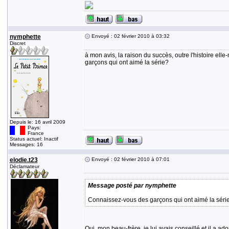
nymphette
Envoyé : 02 février 2010 à 03:32
Discret
à mon avis, la raison du succès, outre l'histoire ell
garçons qui ont aimé la série?
Depuis le: 16 avril 2009
Pays:
France
Status actuel: Inactif
Messages: 16
elodie.t23
Envoyé : 02 février 2010 à 07:01
Déclamateur
Message posté par nymphette
Connaissez-vous des garçons qui ont aimé la séri
Oui, mon beau-frère, je lui avais conseillé et il a ad