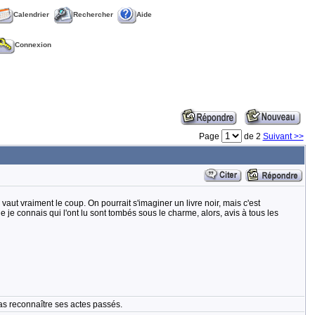
Calendrier
Rechercher
Aide
Connexion
Page
de 2
Suivant >>
vaut vraiment le coup. On pourrait s'imaginer un livre noir, mais c'est
ue je connais qui l'ont lu sont tombés sous le charme, alors, avis à tous les
as reconnaître ses actes passés.