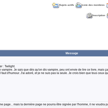
Sujets actifs
Liste des membres
Inscription
Message
r : Twilight.
 vampire. Je sais que dès qu'on dis vampire, peu ont envie de lire ce livre, mais ça 
il faut d'humour. J'ai adoré, et je ne suis pas la seule. Je crois bien que tous ceux q
e page... mais la dernière page ne pourra être signée par l'homme, il ne voudra p