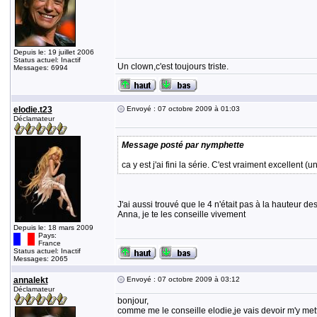
Depuis le: 19 juillet 2006
Status actuel: Inactif
Un clown,c'est toujours triste.
Messages: 6994
elodie.t23
Envoyé : 07 octobre 2009 à 01:03
Déclamateur
Message posté par nymphette
ca y est j'ai fini la série. C'est vraiment excellen
J'ai aussi trouvé que le 4 n'était pas à la hauteur de
Anna, je te les conseille vivement
Depuis le: 18 mars 2009
Pays:
France
Status actuel: Inactif
Messages: 2065
annalekt
Envoyé : 07 octobre 2009 à 03:12
Déclamateur
bonjour,
comme me le conseille elodie,je vais devoir m'y met