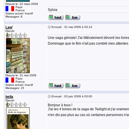
Depuis le: 22 mars 2009
Pays:
Sylvia
France
Status actuel: Inactif
Messages: 8
Law'
Envoyé : 31 mai 2009 à 03:14
Discret
Une saga géniale! J'ai littéralement dévoré les livres
Dommage que le film n'ait pas comblé mes attentes..
Depuis le: 31 mai 2009
Pays:
France
Status actuel: Inactif
Messages: 15
bella
Envoyé : 03 juin 2009 à 03:00
Discret
Bonjour à tous !
J'ai les 4 tomes de la saga de Twilight et j'ai vraimen
n'en dis pas plus au cas où certaines personnes n'aur