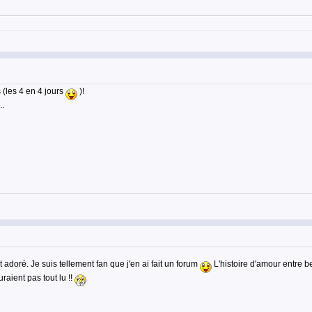
 (les 4 en 4 jours
)!
.
t adoré. Je suis tellement fan que j'en ai fait un forum
L'histoire d'amour entre be
aient pas tout lu !!