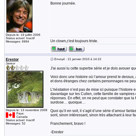
Bonne journée.
Depuis le: 19 juillet 2006
Status actuel: Inactif
Un clown,c'est toujours triste.
Messages: 6994
Erestor
Envoyé : 21 janvier 2010 à 14:22
Jaseur
J'ai aussi lu cette superbe série et je dois avouer qu
Voici donc une histoire où l’amour prend le dessus, à 
et dons étranges chez certains personnages ne peuv
L’
hésitation
n’est pas de mise ici puisque l’histoire e
davantage sur les Cullen, cette famille de vampires 
réponses. En effet, on ne peut que constater que la 
surdose… quoique…
Depuis le: 13 novembre 2008
Quoi qu’il en soit, il s’agit d’une série d’amour fan
Pays:
sont, sinon intéressant, sinon très attachant à leur f
Canada
Status actuel: Inactif
Franchement, bravo !
Messages: 52
-Erestor