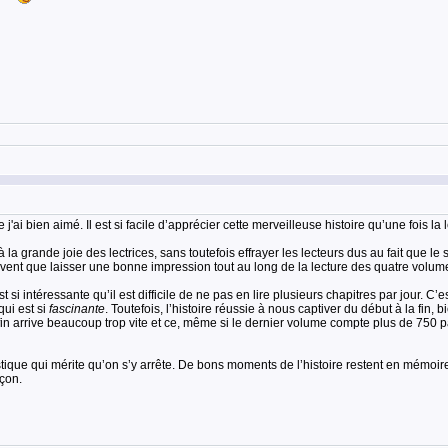
e j'ai bien aimé. Il est si facile d’apprécier cette merveilleuse histoire qu’une fois
la grande joie des lectrices, sans toutefois effrayer les lecteurs dus au fait que le 
ent que laisser une bonne impression tout au long de la lecture des quatre volum
st si intéressante qu’il est difficile de ne pas en lire plusieurs chapitres par jour. 
qui est si
fascinante
. Toutefois, l’histoire réussie à nous captiver du début à la fin,
fin arrive beaucoup trop vite et ce, même si le dernier volume compte plus de 750 p
tastique qui mérite qu’on s’y arrête. De bons moments de l’histoire restent en mémoi
açon.