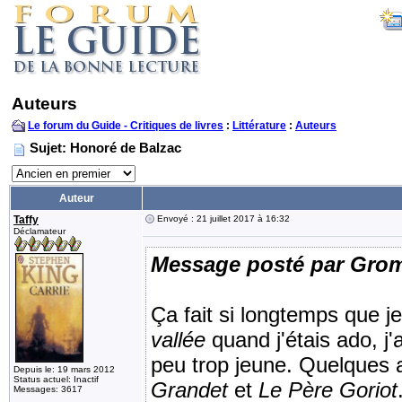
Auteurs
Le forum du Guide - Critiques de livres
:
Littérature
:
Auteurs
Sujet: Honoré de Balzac
Auteur
Taffy
Envoyé : 21 juillet 2017 à 16:32
Déclamateur
Message posté par Gro
Ça fait si longtemps que je
vallée
quand j'étais ado, j'
peu trop jeune. Quelques 
Depuis le: 19 mars 2012
Status actuel: Inactif
Grandet
et
Le Père Goriot
Messages: 3617