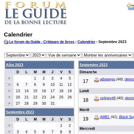
Calendrier
Le forum du Guide - Critiques de livres
:
Calendrier
: Septembre 2023
Aôut 2023
Septembre 2023
D
L
M
M
J
V
S
Dimanche
1
2
3
4
5
>
albapegu
(48)
,
deess
17
6
7
8
9
10
11
12
>
13
14
15
16
17
18
19
Lundi
>
20
21
22
23
24
25
26
>
celinev46
(40)
,
deni
18
27
28
29
30
31
>
Mardi
Septembre 2023
AMEL
(41)
,
Black Su
19
D
L
M
M
J
V
S
1
2
>
Mercredi
3
4
5
6
7
8
9
>