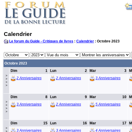
Calendrier
Le forum du Guide - Critiques de livres
:
Calendrier
: Octobre 2023
Octobre 2023
Dim
1
Lun
2
Mar
3
M
>
2 Anniversaires
2 Anniversaires
3 Anniversaires
>
>
>
Dim
8
Lun
9
Mar
10
M
>
3 Anniversaires
2 Anniversaires
5 Anniversaires
>
>
>
Dim
15
Lun
16
Mar
17
M
>
3 Anniversaires
3 Anniversaires
4 Anniversaires
>