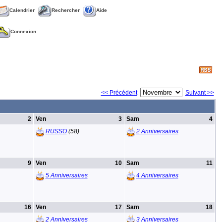
Calendrier
Rechercher
Aide
Connexion
<< Précédent
Suivant >>
2
Ven
3
Sam
4
RUSSO
(58)
2 Anniversaires
9
Ven
10
Sam
11
5 Anniversaires
4 Anniversaires
16
Ven
17
Sam
18
2 Anniversaires
3 Anniversaires