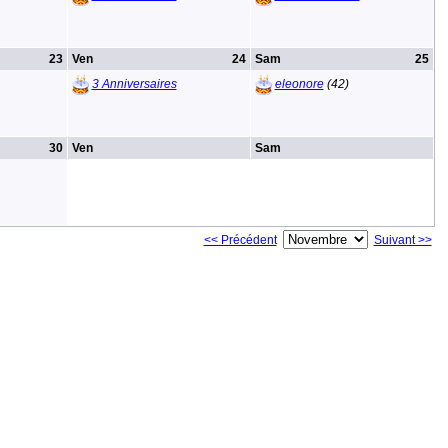
23
Ven
24
Sam
25
3 Anniversaires
eleonore
(42)
30
Ven
Sam
<< Précédent
Suivant >>