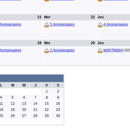
21
Mer
22
Jeu
Anniversaires
5 Anniversaires
4 Anniversaires
28
Mer
29
Jeu
Anniversaires
2 Anniversaires
MARTIN664
(32)
L
M
M
J
V
S
1
2
4
5
6
7
8
9
11
12
13
14
15
16
18
19
20
21
22
23
25
26
27
28
29
30