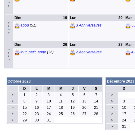
>
>
Dim
19
Lun
20
Mar
>
abou
(51)
3 Anniversaires
5 
>
>
>
Dim
26
Lun
27
Mar
>
tout_petit_ange
(36)
2 Anniversaires
4 
>
>
>
Octobre 2023
Décembre 2023
D
L
M
M
J
V
S
D
1
2
3
4
5
6
7
>
>
8
9
10
11
12
13
14
3
>
>
15
16
17
18
19
20
21
10
>
>
22
23
24
25
26
27
28
17
>
>
29
30
31
24
>
>
31
>