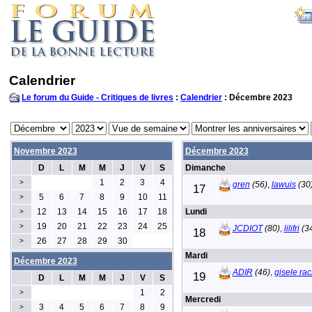
Calendrier
Le forum du Guide - Critiques de livres
:
Calendrier
: Décembre 2023
Novembre 2023
Décembre 2023
D
L
M
M
J
V
S
Dimanche
1
2
3
4
>
gren
(56)
,
lawuis
(30
17
5
6
7
8
9
10
11
>
12
13
14
15
16
17
18
Lundi
>
19
20
21
22
23
24
25
>
JCDIOT
(80)
,
lilifri
(3
18
26
27
28
29
30
>
Mardi
Décembre 2023
ADIR
(46)
,
gisele rac
19
D
L
M
M
J
V
S
1
2
>
Mercredi
3
4
5
6
7
8
9
>