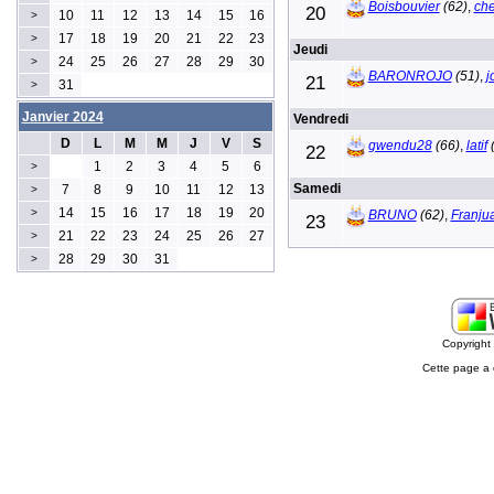
Boisbouvier
(62)
,
ch
20
10
11
12
13
14
15
16
>
17
18
19
20
21
22
23
>
Jeudi
24
25
26
27
28
29
30
>
BARONROJO
(51)
,
j
21
31
>
Janvier 2024
Vendredi
D
L
M
M
J
V
S
gwendu28
(66)
,
latif
(
22
1
2
3
4
5
6
>
Samedi
7
8
9
10
11
12
13
>
14
15
16
17
18
19
20
>
BRUNO
(62)
,
Franju
23
21
22
23
24
25
26
27
>
28
29
30
31
>
Copyrigh
Cette page a 