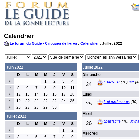
Calendrier
Le forum du Guide - Critiques de livres
:
Calendrier
: Juillet 2022
Juin 2022
Juillet 2022
D
L
M
M
J
V
S
Dimanche
1
2
3
4
>
CARRER
(26)
,
fitz
(4
24
5
6
7
8
9
10
11
>
12
13
14
15
16
17
18
Lundi
>
19
20
21
22
23
24
25
>
Lafleurdesmots
(50)
25
26
27
28
29
30
>
Mardi
Juillet 2022
cpasfacile
(46)
,
Myri
26
D
L
M
M
J
V
S
1
2
>
Mercredi
3
4
5
6
7
8
9
>