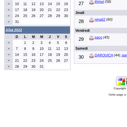
thimul
(58)
27
10
11
12
13
14
15
16
>
17
18
19
20
21
22
23
>
Jeudi
24
25
26
27
28
29
30
>
nina62
(60)
28
31
>
Aôut 2022
Vendredi
D
L
M
M
J
V
S
paco
(45)
29
1
2
3
4
5
6
>
Samedi
7
8
9
10
11
12
13
>
14
15
16
17
18
19
20
>
DAROUICH
(44)
,
pa
30
21
22
23
24
25
26
27
>
28
29
30
31
>
Copyrigh
Cette page a 