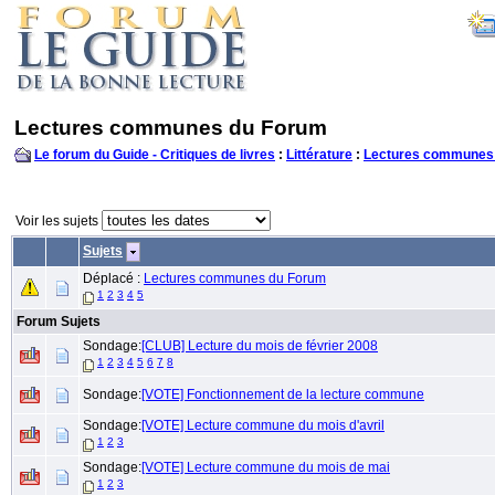
Lectures communes du Forum
Le forum du Guide - Critiques de livres
:
Littérature
:
Lectures communes
Voir les sujets
Sujets
Déplacé :
Lectures communes du Forum
1
2
3
4
5
Forum Sujets
Sondage:
[CLUB] Lecture du mois de février 2008
1
2
3
4
5
6
7
8
Sondage:
[VOTE] Fonctionnement de la lecture commune
Sondage:
[VOTE] Lecture commune du mois d'avril
1
2
3
Sondage:
[VOTE] Lecture commune du mois de mai
1
2
3