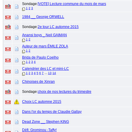
Sondage:
[VOTE] Lecture commune du mois de mars
1
2
3
1984 __ George ORWELL
Sondage:
2e tour LC automne 2015
Anansi boys _ Neil GAIMAN
1
2
Auteur de mars ÉMILE ZOLA
1
2
Brida de Paulo Coelho
1
2
3
4
Calendrier des LC et mini-LC
...
1
2
3
4
5
6
7
13
14
Chinoises de Xinran
Sondage:
choix de nos lectures du trimestre
Choix LC automne 2015
Dans l'or du temps de Claudie Gallay
Dead Zone __ Stephen KING
Défi: Grominou -Taffy!