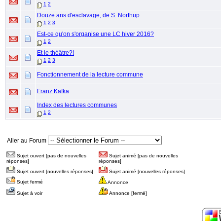
1
2
Douze ans d'esclavage, de S. Northup
1
2
3
Est-ce qu'on s'organise une LC hiver 2016?
1
2
Et le théâtre?!
1
2
3
Fonctionnement de la lecture commune
Franz Kafka
Index des lectures communes
1
2
Aller au Forum
Sujet ouvert [pas de nouvelles
Sujet animé [pas de nouvelles
réponses]
réponses]
Sujet ouvert [nouvelles réponses]
Sujet animé [nouvelles réponses]
Sujet fermé
Annonce
Sujet à voir
Annonce [fermé]