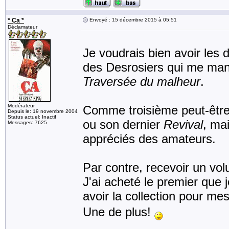
* Ça *
Envoyé : 15 décembre 2015 à 05:51
Déclamateur
Je voudrais bien avoir les
des Desrosiers qui me man
Traversée du malheur
.
Modérateur
Comme troisième peut-être
Depuis le: 19 novembre 2004
Status actuel: Inactif
ou son dernier
Revival
, mai
Messages: 7625
appréciés des amateurs.
Par contre, recevoir un vo
J'ai acheté le premier que j
avoir la collection pour me
Une de plus!