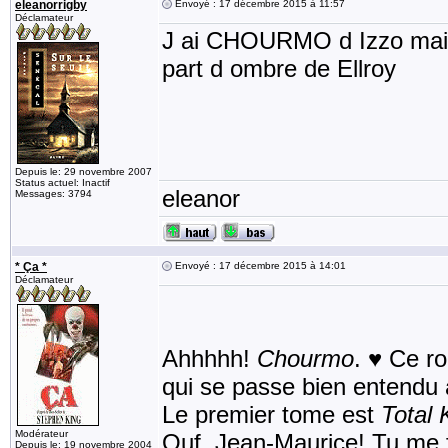
eleanorrigby
Envoyé : 17 décembre 2015 à 11:57
Déclamateur
J ai CHOURMO d Izzo mais p
part d ombre de Ellroy
Depuis le: 29 novembre 2007
Status actuel: Inactif
eleanor
Messages: 3794
* Ça *
Envoyé : 17 décembre 2015 à 14:01
Déclamateur
Ahhhhh!
Chourmo
. ♥ Ce ro
qui se passe bien entendu 
Le premier tome est
Total
Modérateur
Ouf, Jean-Maurice! Tu me f
Depuis le: 19 novembre 2004