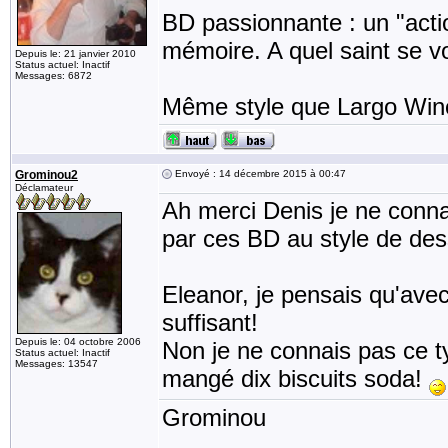
BD passionnante : un "acti
mémoire. A quel saint se v
Depuis le: 21 janvier 2010
Status actuel: Inactif
Messages: 6872
Même style que Largo Win
Grominou2
Envoyé : 14 décembre 2015 à 00:47
Déclamateur
Ah merci Denis je ne connais
par ces BD au style de dess
Eleanor, je pensais qu'ave
suffisant!
Depuis le: 04 octobre 2006
Non je ne connais pas ce ty
Status actuel: Inactif
Messages: 13547
mangé dix biscuits soda!
Grominou