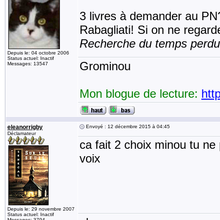
3 livres à demander au PN?.
Rabagliati! Si on ne regar
Recherche du temps perd
Depuis le: 04 octobre 2006
Status actuel: Inactif
Grominou
Messages: 13547
Mon blogue de lecture:
htt
eleanorrigby
Envoyé : 12 décembre 2015 à 04:45
Déclamateur
ca fait 2 choix minou tu 
voix
Depuis le: 29 novembre 2007
Status actuel: Inactif
Messages: 3794