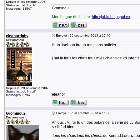
Depuis le: 04 octobre 2006
Status actuel: Inactif
Grominou
Messages: 13547
Mon blogue de lecture:
http://jai-lu.blogspot.ca
eleanorrigby
Envoyé : 26 septembre 2013 à 15:40
Déclamateur
lilian Jackson braun rommans policier
j nai lu tous les chats tous mles chiens de krl lorentz
Depuis le: 29 novembre 2007
Status actuel: Inactif
eleanor
Messages: 3794
Grominou2
Envoyé : 26 septembre 2013 à 16:08
Déclamateur
Ah oui, JM, j'ai lu un des polars de la série de LJ Br
se lit fort bien.
Tous les chats tous les chiens
de Konrad Lorenz, oui 