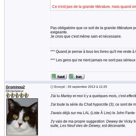
Ce n'est pas de la grande litérature, mais quand on ai
Pas obligatoire que ce soit de la grande littérature
exigeante.
Je crois que c'est même sain et nécessaire.
*** Quand je pense à tous les livres qu'il me reste à 
*** Les gens qui ne rient jamais ne sont pas sérieux
Grominou2
Envoyé : 26 septembre 2013 à 12:25
Déclamateur
J'ai lu
Marley et moi
il y a quelques mois, c'est effec
J'ai toute la série du Chat hypocrite (3); ce sont de
J'avais déjà sur ma LAL (Liste À Lire) le John Fante
J'y vais de ma propre suggestion:
Dewey
de Vicky My
suite,
Les Neuf vies de Dewey
, est décevante.