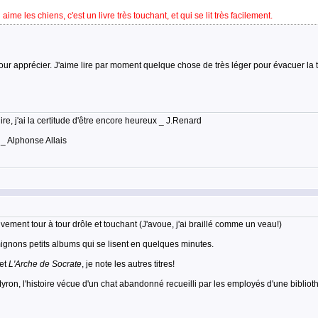
me les chiens, c'est un livre très touchant, et qui se lit très facilement.
 pour apprécier. J'aime lire par moment quelque chose de très léger pour évacuer la
lire, j'ai la certitude d'être encore heureux _ J.Renard
 _ Alphonse Allais
tivement tour à tour drôle et touchant (J'avoue, j'ai braillé comme un veau!)
 mignons petits albums qui se lisent en quelques minutes.
 et
L'Arche de Socrate
, je note les autres titres!
ron, l'histoire vécue d'un chat abandonné recueilli par les employés d'une biblioth