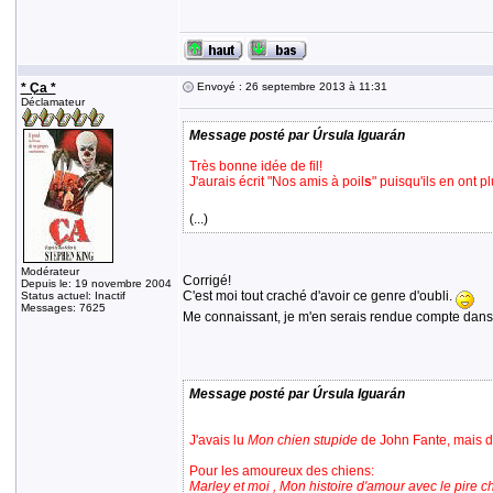
* Ça *
Envoyé : 26 septembre 2013 à 11:31
Déclamateur
Message posté par Úrsula Iguarán
Très bonne idée de fil!
J'aurais écrit "Nos amis à poil
s
" puisqu'ils en ont pl
(...)
Modérateur
Corrigé!
Depuis le: 19 novembre 2004
C'est moi tout craché d'avoir ce genre d'oubli.
Status actuel: Inactif
Messages: 7625
Me connaissant, je m'en serais rendue compte dan
Message posté par Úrsula Iguarán
J'avais lu
Mon chien stupide
de John Fante, mais de
Pour les amoureux des chiens:
Marley et moi , Mon histoire d'amour avec le pire 