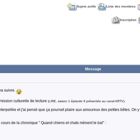
Sujets actifs
Liste des membres
Inscription
Message
va suivre.
mission culturelle de lecture
.
(LIRE, saison 1 épisode 9 présentée au canal ARTV)
terpellée et j'ai pensé que ça pourrait plaire aux amoureux des petites bêtes. On 
cours de la chronique " Quand chiens et chats mènent le bal" :