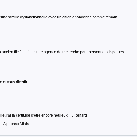
té d'une famille dysfonctionnelle avec un chien abandonné comme témoin.
un ancien flic à la tête d'une agence de recherche pour personnes disparues.
et vous divertir.
lire, j'ai la certitude d'être encore heureux _ J.Renard
 _ Alphonse Allais