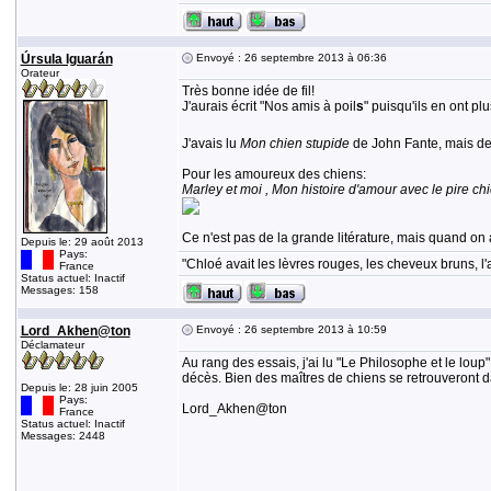
Úrsula Iguarán
Envoyé : 26 septembre 2013 à 06:36
Orateur
Très bonne idée de fil!
J'aurais écrit "Nos amis à poil
s
" puisqu'ils en ont plu
J'avais lu
Mon chien stupide
de John Fante, mais de 
Pour les amoureux des chiens:
Marley et moi , Mon histoire d'amour avec le pire c
Ce n'est pas de la grande litérature, mais quand on aim
Depuis le: 29 août 2013
Pays:
"Chloé avait les lèvres rouges, les cheveux bruns, l'a
France
Status actuel: Inactif
Messages: 158
Lord_Akhen@ton
Envoyé : 26 septembre 2013 à 10:59
Déclamateur
Au rang des essais, j'ai lu "Le Philosophe et le lo
décès. Bien des maîtres de chiens se retrouveront da
Depuis le: 28 juin 2005
Pays:
Lord_Akhen@ton
France
Status actuel: Inactif
Messages: 2448