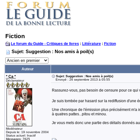
Fiction
Le forum du Guide - Critiques de livres
:
Littérature
:
Fiction
Sujet: Suggestion : Nos amis à poil(s)
Auteur
* Ça *
Sujet: Suggestion : Nos amis à poil(s)
Envoyé : 26 septembre 2013 à 05:55
Déclamateur
Rassurez-vous, pas besoin de censure pour ce qui 
Je suis tombée par hasard sur la rediffusion d'une é
Une chronique de l'émission plus précisément m'a in
à quatres pattes...pitou et minou.
Je vous mets donc une partie des détails donnés au 
Modérateur
Depuis le: 19 novembre 2004
Status actuel: Inactif
Messages: 7625