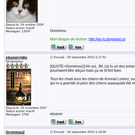
Depuis le: 04 octobre 2006
Status actuel: Inactif
Grominou
Messages: 13547
Mon blogue de lecture:
http://jai-lu.blogspot.ca
eleanorrigby
Envoyé : 26 septembre 2013 à 17:01
Déclamateur
[QUOTE=Grominou2] Ah oui, JM, j'ai lu un des polars d
pourraient être déçus mais ça se lit fort bien.
Tous les chats tous les chiens
de Konrad Lorenz, oui 
qui m a gueride la peur des chiens aaaaayabt été m
Depuis le: 29 novembre 2007
Status actuel: Inactif
eleanor
Messages: 3794
Grominou2
Envoyé : 26 septembre 2013 à 18:00