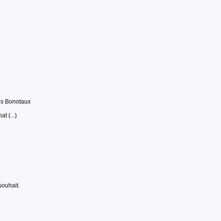
es Bonotaux
t (...)
souhait.