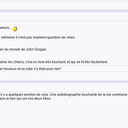
sieurs...
mémoire il n'est pas vraiment question de chien.
hien du monde
de John Grogan
e les chiens, c'est un livre très touchant, et qui se lit très facilement.
ir heureux et sa robe n'y était pour rien"
up" il y a quelques années de cela. Une autobiographie touchante de la vie commune 
ns le lien qui uni ces deux êtres.