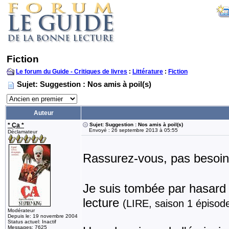
Fiction
Le forum du Guide - Critiques de livres
:
Littérature
:
Fiction
Sujet: Suggestion : Nos amis à poil(s)
Auteur
* Ça *
Sujet: Suggestion : Nos amis à poil(s)
Envoyé : 26 septembre 2013 à 05:55
Déclamateur
Rassurez-vous, pas besoin
Je suis tombée par hasard s
lecture
(LIRE, saison 1 épisod
Modérateur
Depuis le: 19 novembre 2004
Status actuel: Inactif
Messages: 7625