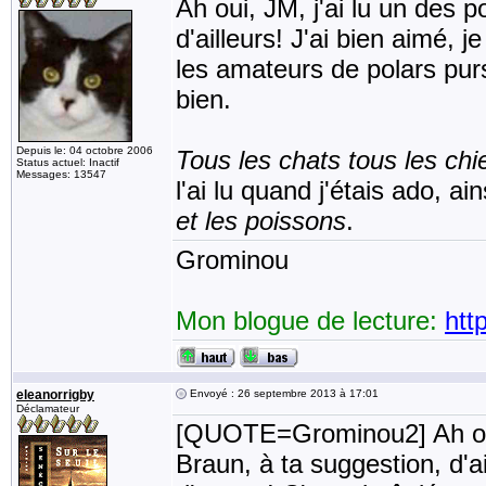
Ah oui, JM, j'ai lu un des p
d'ailleurs! J'ai bien aimé, j
les amateurs de polars purs
bien.
Depuis le: 04 octobre 2006
Tous les chats tous les chi
Status actuel: Inactif
Messages: 13547
l'ai lu quand j'étais ado, ai
et les poissons
.
Grominou
Mon blogue de lecture:
htt
eleanorrigby
Envoyé : 26 septembre 2013 à 17:01
Déclamateur
[QUOTE=Grominou2] Ah oui, 
Braun, à ta suggestion, d'ai