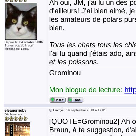
Ah oui, JM, j'ai lu un des p
d'ailleurs! J'ai bien aimé, j
les amateurs de polars purs
bien.
Depuis le: 04 octobre 2006
Tous les chats tous les chi
Status actuel: Inactif
Messages: 13547
l'ai lu quand j'étais ado, ai
et les poissons
.
Grominou
Mon blogue de lecture:
htt
eleanorrigby
Envoyé : 26 septembre 2013 à 17:01
Déclamateur
[QUOTE=Grominou2] Ah oui, 
Braun, à ta suggestion, d'ai