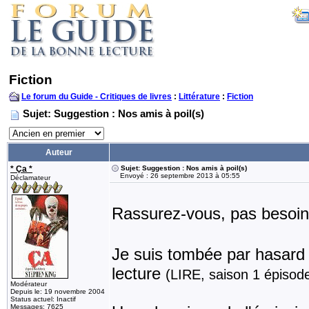
Fiction
Le forum du Guide - Critiques de livres
:
Littérature
:
Fiction
Sujet: Suggestion : Nos amis à poil(s)
Auteur
* Ça *
Sujet: Suggestion : Nos amis à poil(s)
Envoyé : 26 septembre 2013 à 05:55
Déclamateur
Rassurez-vous, pas besoin
Je suis tombée par hasard s
lecture
(LIRE, saison 1 épisod
Modérateur
Depuis le: 19 novembre 2004
Status actuel: Inactif
Messages: 7625