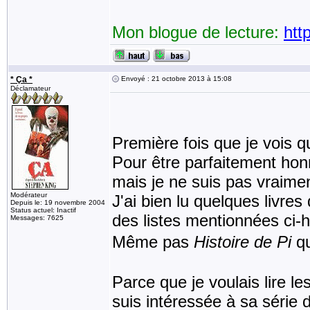
Mon blogue de lecture:
htt
* Ça *
Envoyé : 21 octobre 2013 à 15:08
Déclamateur
Première fois que je vois qu
Pour être parfaitement hon
mais je ne suis pas vraiment
Modérateur
J'ai bien lu quelques livre
Depuis le: 19 novembre 2004
Status actuel: Inactif
des listes mentionnées ci-
Messages: 7625
Même pas
Histoire de Pi
qu
Parce que je voulais lire l
suis intéressée à sa série