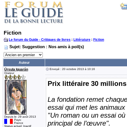
Fiction
Le forum du Guide - Critiques de livres
:
Littérature
:
Fiction
Sujet: Suggestion : Nos amis à poil(s)
Auteur
Úrsula Iguarán
Envoyé : 20 octobre 2013 à 10:16
Orateur
Prix littéraire 30 million
La fondation remet chaque 
essai qui met les animaux 
"Un roman ou un essai où l’
Depuis le: 29 août 2013
Pays:
principal de l’œuvre".
France
Status actuel: Inactif