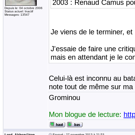
2003 : Renaud Camus pour
Depuis le: 04 octobre 2006
Status actuel: Inactif
Messages: 13547
Je viens de le terminer, et 
J'essaie de faire une critiq
mais en attendant je le co
Celui-là est inconnu au bat
note tout de même sur ma l
Grominou
Mon blogue de lecture:
htt
Envoyé : 27 novembre 2013 à 21:53