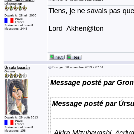
Lord_Akhen@ton
Déclamateur
Tiens, je ne savais pas que
Depuis le: 28 juin 2005
Pays:
France
Status actuel: Inactif
Lord_Akhen@ton
Messages: 2448
Úrsula Iguarán
Envoyé : 28 novembre 2013 à 07:51
Orateur
Message posté par Gro
Message posté par Úrsu
Depuis le: 29 août 2013
Pays:
France
Status actuel: Inactif
Akira Mizubayashi, écrivai
Messages: 158