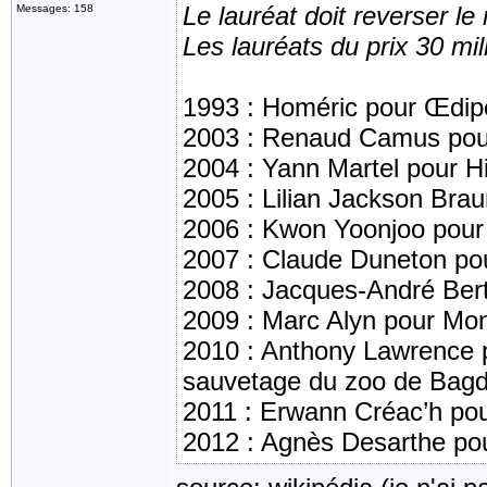
Le lauréat doit reverser l
Messages: 158
Les lauréats du prix 30 mil
1993 : Homéric pour Œdip
2003 : Renaud Camus pour
2004 : Yann Martel pour Hi
2005 : Lilian Jackson Brau
2006 : Kwon Yoonjoo pour
2007 : Claude Duneton po
2008 : Jacques-André Ber
2009 : Marc Alyn pour Mon
2010 : Anthony Lawrence p
sauvetage du zoo de Bag
2011 : Erwann Créac’h po
2012 : Agnès Desarthe po