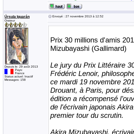
Úrsula Iguarán
Envoyé : 27 novembre 2013 à 12:52
Orateur
Prix 30 millions d'amis 20
Mizubayashi (Gallimard)
Le jury du Prix Littéraire
Depuis le: 29 août 2013
Pays:
Frédéric Lenoir, philosophe
France
Status actuel: Inactif
ce mardi 19 novembre 2013
Messages: 158
Drouant, à Paris, pour dé
édition a récompensé l’ou
de l'écrivain japonais Akir
premier tour du scrutin.
Akira Mizubayashi, écrivain