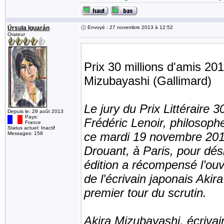
Úrsula Iguarán
Envoyé : 27 novembre 2013 à 12:52
Orateur
Prix 30 millions d'amis 20
Mizubayashi (Gallimard)
Le jury du Prix Littéraire
Depuis le: 29 août 2013
Pays:
Frédéric Lenoir, philosophe
France
Status actuel: Inactif
ce mardi 19 novembre 2013
Messages: 158
Drouant, à Paris, pour dé
édition a récompensé l’ou
de l'écrivain japonais Akir
premier tour du scrutin.
Akira Mizubayashi, écrivain