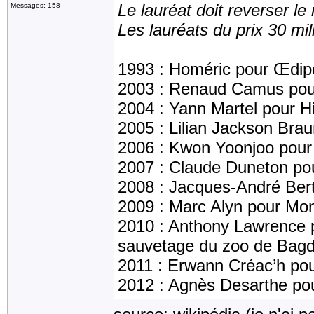
Le lauréat doit reverser l
Messages: 158
Les lauréats du prix 30 mil
1993 : Homéric pour Œdip
2003 : Renaud Camus pour
2004 : Yann Martel pour Hi
2005 : Lilian Jackson Brau
2006 : Kwon Yoonjoo pour
2007 : Claude Duneton po
2008 : Jacques-André Ber
2009 : Marc Alyn pour Mon
2010 : Anthony Lawrence p
sauvetage du zoo de Bag
2011 : Erwann Créac’h po
2012 : Agnès Desarthe po