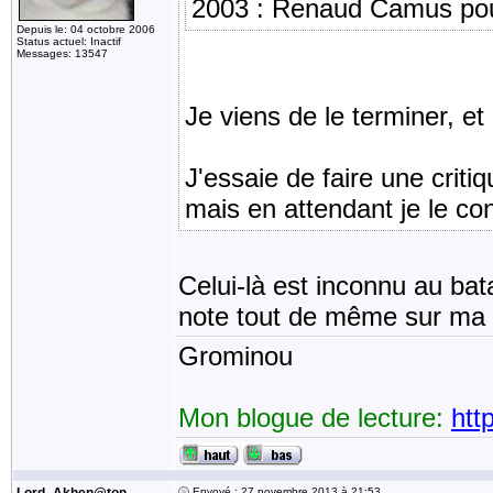
2003 : Renaud Camus pour
Depuis le: 04 octobre 2006
Status actuel: Inactif
Messages: 13547
Je viens de le terminer, et 
J'essaie de faire une critiq
mais en attendant je le co
Celui-là est inconnu au bat
note tout de même sur ma l
Grominou
Mon blogue de lecture:
htt
Envoyé : 27 novembre 2013 à 21:53