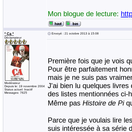
Mon blogue de lecture:
htt
* Ça *
Envoyé : 21 octobre 2013 à 15:08
Déclamateur
Première fois que je vois qu
Pour être parfaitement hon
mais je ne suis pas vraiment
Modérateur
J'ai bien lu quelques livre
Depuis le: 19 novembre 2004
Status actuel: Inactif
des listes mentionnées ci-
Messages: 7625
Même pas
Histoire de Pi
qu
Parce que je voulais lire l
suis intéressée à sa série