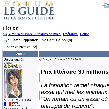
Fiction
Le forum du Guide - Critiques de livres
:
Littérature
:
Fiction
Sujet: Suggestion : Nos amis à poil(s)
Auteur
Úrsula Iguarán
Envoyé : 20 octobre 2013 à 10:16
Orateur
Prix littéraire 30 million
La fondation remet chaque 
essai qui met les animaux 
"Un roman ou un essai où l’
Depuis le: 29 août 2013
Pays:
principal de l’œuvre".
France
Status actuel: Inactif