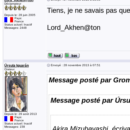
Lord_Akhen@ton
Déclamateur
Tiens, je ne savais pas que
Depuis le: 28 juin 2005
Pays:
France
Status actuel: Inactif
Lord_Akhen@ton
Messages: 2448
Úrsula Iguarán
Envoyé : 28 novembre 2013 à 07:51
Orateur
Message posté par Gro
Message posté par Úrsu
Depuis le: 29 août 2013
Pays:
France
Status actuel: Inactif
Akira Mizubayashi, écrivai
Messages: 158