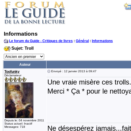
Informations
Le forum du Guide - Critiques de livres
:
Général
:
Informations
Sujet: Troll
Auteur
Toofunky
Envoyé : 12 janvier 2013 à 09:47
Déclamateur
Une vraie misère ces trolls
Merci * Ça * pour le nettoy
Depuis le: 04 novembre 2011
Status actuel: Inactif
Ne désespérez jamais...fait
Messages: 718