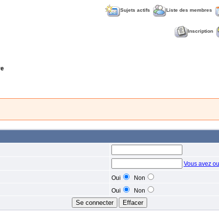
Sujets actifs
Liste des membres
Inscription
re
Vous avez ou
Oui
Non
Oui
Non