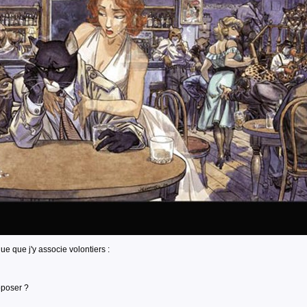
ue que j'y associe volontiers :
oposer ?