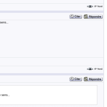
IP Noté
sens...
IP Noté
 sens...