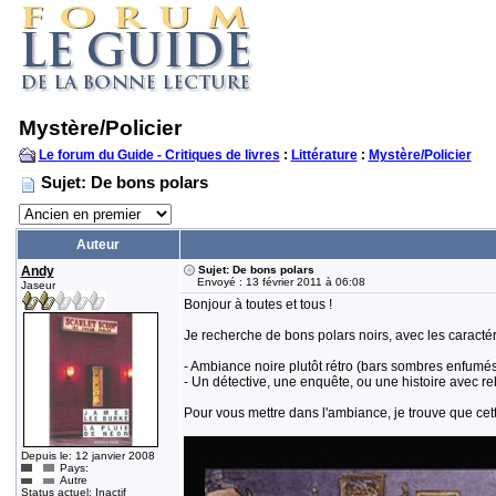
Mystère/Policier
Le forum du Guide - Critiques de livres
:
Littérature
:
Mystère/Policier
Sujet: De bons polars
Auteur
Andy
Sujet: De bons polars
Envoyé : 13 février 2011 à 06:08
Jaseur
Bonjour à toutes et tous !
Je recherche de bons polars noirs, avec les caractér
- Ambiance noire plutôt rétro (bars sombres enfumés,
- Un détective, une enquête, ou une histoire avec 
Pour vous mettre dans l'ambiance, je trouve que cette
Depuis le: 12 janvier 2008
Pays:
Autre
Status actuel: Inactif