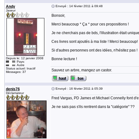
Andy
Envoyé : 14 février 2011 à 09:48
Jaseur
Bonsoir,
Merci beaucoup * Ça * pour ces propositions !
Je ne cherchais pas de bds, l'illustration était uniq
Ces livres sont ajoutés à ma liste ! Merci beaucoup!
Si d'autres personnes ont des idées, n'hésitez pas !
Depuis le: 12 janvier 2008
Bonne lecture !
Pays:
Autre
Status actuel: Inactif
Sauvez un arbre, mangez un castor.
Messages: 37
denis76
Envoyé : 16 février 2011 à 05:39
Déclamateur
Fred Vargas, PD James et Michael Connelly font d'ex
Je ne sais pas s'ils rentrent dans ta "catégorie" ??