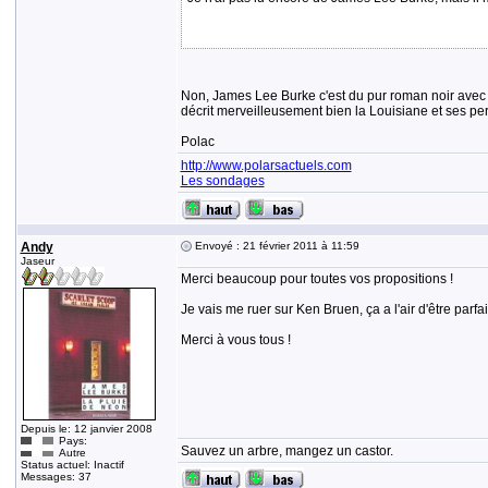
Non, James Lee Burke c'est du pur roman noir avec u
décrit merveilleusement bien la Louisiane et ses p
Polac
http://www.polarsactuels.com
Les sondages
Andy
Envoyé : 21 février 2011 à 11:59
Jaseur
Merci beaucoup pour toutes vos propositions !
Je vais me ruer sur Ken Bruen, ça a l'air d'être parf
Merci à vous tous !
Depuis le: 12 janvier 2008
Pays:
Sauvez un arbre, mangez un castor.
Autre
Status actuel: Inactif
Messages: 37