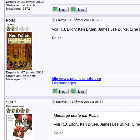
Depuis le: 21 janvier 2010
Status actuel: Inactif
Messages: 6872
Polac
Envoyé : 19 février 2011 à 12:20
Jaseur
Voir R.J. Ellory, Ken Bruen, James Lee Burke, tu ne
Polac
Depuis le: 07 janvier 2011
Status actuel: Inactif
http://www.polarsactuels.com
Messages: 62
Les sondages
* Ça *
Envoyé : 21 février 2011 à 05:58
Déclamateur
Message posté par Polac
Voir R.J. Ellory, Ken Bruen, James Lee Burke, tu n
Polac