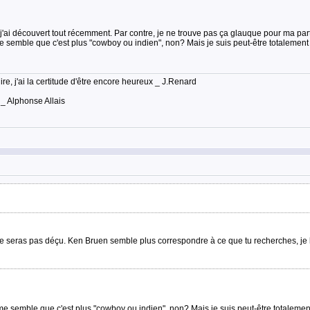
ai découvert tout récemment. Par contre, je ne trouve pas ça glauque pour ma part. C'
e semble que c'est plus "cowboy ou indien", non? Mais je suis peut-être totalemen
lire, j'ai la certitude d'être encore heureux _ J.Renard
 _ Alphonse Allais
ne seras pas déçu. Ken Bruen semble plus correspondre à ce que tu recherches, je l
me semble que c'est plus "cowboy ou indien", non? Mais je suis peut-être totaleme