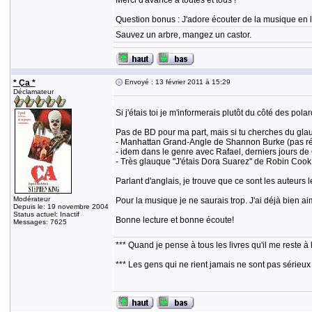
Merci d'avance à toutes et tous !
Question bonus : J'adore écouter de la musique en li
Sauvez un arbre, mangez un castor.
* Ça *
Envoyé : 13 février 2011 à 15:29
Déclamateur
Si j'étais toi je m'informerais plutôt du côté des po
Pas de BD pour ma part, mais si tu cherches du glau
- Manhattan Grand-Angle de Shannon Burke (pas réel
- idem dans le genre avec Rafael, derniers jours d
- Très glauque "J'étais Dora Suarez" de Robin Cook (
Parlant d'anglais, je trouve que ce sont les auteurs
Modérateur
Pour la musique je ne saurais trop. J'ai déjà bien ai
Depuis le: 19 novembre 2004
Status actuel: Inactif
Bonne lecture et bonne écoute!
Messages: 7625
*** Quand je pense à tous les livres qu'il me reste à 
*** Les gens qui ne rient jamais ne sont pas sérieux