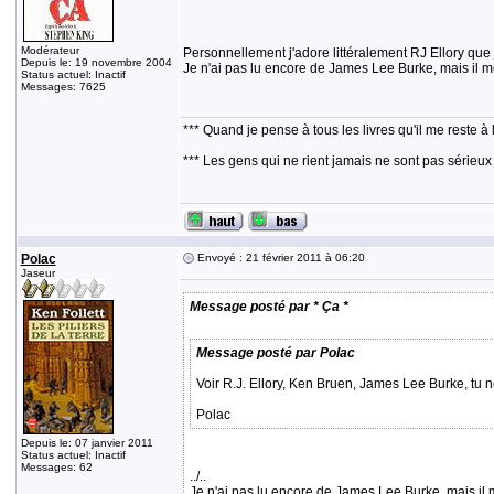
Modérateur
Personnellement j'adore littéralement RJ Ellory que j'
Depuis le: 19 novembre 2004
Je n'ai pas lu encore de James Lee Burke, mais il m
Status actuel: Inactif
Messages: 7625
*** Quand je pense à tous les livres qu'il me reste à 
*** Les gens qui ne rient jamais ne sont pas sérieux
Polac
Envoyé : 21 février 2011 à 06:20
Jaseur
Message posté par * Ça *
Message posté par Polac
Voir R.J. Ellory, Ken Bruen, James Lee Burke, tu 
Polac
Depuis le: 07 janvier 2011
Status actuel: Inactif
Messages: 62
../..
Je n'ai pas lu encore de James Lee Burke, mais il 