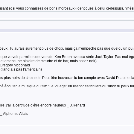
sant et si vous connaissez de bons morceaux (identiques à celui ci-dessus), n'hési
lardeux. Tu aurais sûrement plus de choix, mais ça n'empêche pas que quelqu'un puisse
que va voir parmi les oeuvres de Ken Bruen avec sa série Jack Taylor. Pas mal éga
lement une histoire de meurtre et de bar, mais assez noir)
e Gregory Mcdonald
l'anglais pas l'américain)
 les plus noirs de chez noir. Peut-être trouveras tu ton compte avec David Peace et 
mé écouter la musique du film "Le Village" en lisant des thrillers ou sinon tu peux to
lire, j'ai la certitude d'être encore heureux _ J.Renard
 _ Alphonse Allais