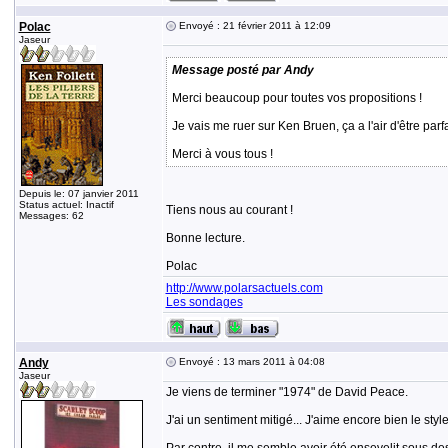
Polac
Envoyé : 21 février 2011 à 12:09
Jaseur
Message posté par Andy
Merci beaucoup pour toutes vos propositions !
Je vais me ruer sur Ken Bruen, ça a l'air d'être par
Merci à vous tous !
Depuis le: 07 janvier 2011
Status actuel: Inactif
Tiens nous au courant !
Messages: 62
Bonne lecture.
Polac
http://www.polarsactuels.com
Les sondages
Andy
Envoyé : 13 mars 2011 à 04:08
Jaseur
Je viens de terminer "1974" de David Peace.
J'ai un sentiment mitigé... J'aime encore bien le styl