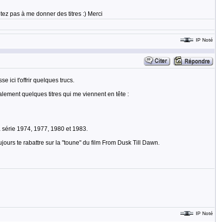
tez pas à me donner des titres :) Merci
IP Noté
 ici t'offrir quelques trucs.
lement quelques titres qui me viennent en tête :
la série 1974, 1977, 1980 et 1983.
ujours te rabattre sur la "toune" du film From Dusk Till Dawn.
IP Noté