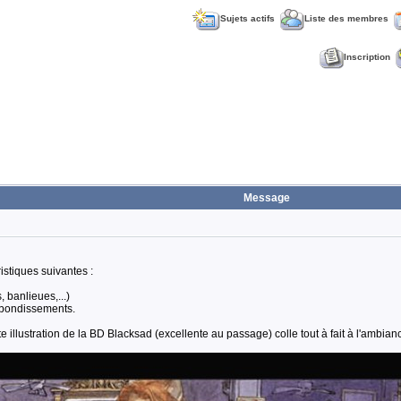
Sujets actifs
Liste des membres
Inscription
Message
istiques suivantes :
 banlieues,...)
rebondissements.
 illustration de la BD Blacksad (excellente au passage) colle tout à fait à l'ambian