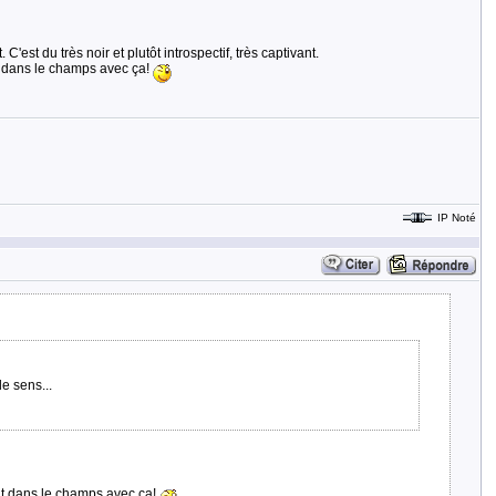
est du très noir et plutôt introspectif, très captivant.
t dans le champs avec ça!
IP Noté
e sens...
nt dans le champs avec ça!