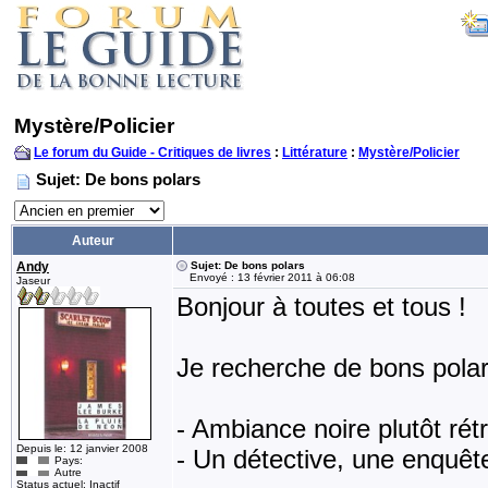
Mystère/Policier
Le forum du Guide - Critiques de livres
:
Littérature
:
Mystère/Policier
Sujet: De bons polars
Auteur
Andy
Sujet: De bons polars
Envoyé : 13 février 2011 à 06:08
Jaseur
Bonjour à toutes et tous !
Je recherche de bons polars
- Ambiance noire plutôt rét
Depuis le: 12 janvier 2008
- Un détective, une enquêt
Pays:
Autre
Status actuel: Inactif