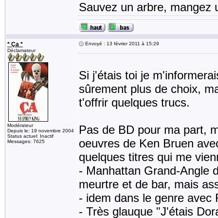
Sauvez un arbre, mangez u
* Ça *
Envoyé : 13 février 2011 à 15:29
Déclamateur
Si j'étais toi je m'informer
sûrement plus de choix, ma
t'offrir quelques trucs.
Modérateur
Pas de BD pour ma part, ma
Depuis le: 19 novembre 2004
Status actuel: Inactif
oeuvres de Ken Bruen avec
Messages: 7625
quelques titres qui me vien
- Manhattan Grand-Angle d
meurtre et de bar, mais ass
- idem dans le genre avec 
- Très glauque "J'étais Do