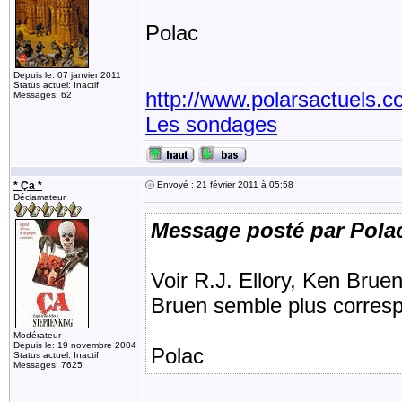
Polac
Depuis le: 07 janvier 2011
Status actuel: Inactif
http://www.polarsactuels.
Messages: 62
Les sondages
* Ça *
Envoyé : 21 février 2011 à 05:58
Déclamateur
Message posté par Pola
Voir R.J. Ellory, Ken Bru
Bruen semble plus correspo
Modérateur
Depuis le: 19 novembre 2004
Polac
Status actuel: Inactif
Messages: 7625