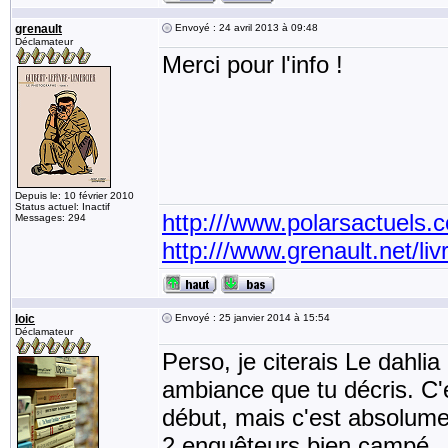
grenault
Envoyé : 24 avril 2013 à 09:48
Déclamateur
Merci pour l'info !
Depuis le: 10 février 2010
Status actuel: Inactif
http:///www.polarsactuels.
Messages: 294
http:///www.grenault.net/liv
loic
Envoyé : 25 janvier 2014 à 15:54
Déclamateur
Perso, je citerais Le dahli
ambiance que tu décris. C'e
début, mais c'est absolument
2 enquêteurs bien campé.