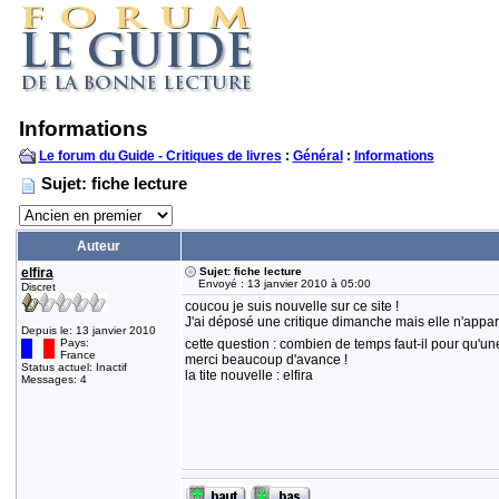
Informations
Le forum du Guide - Critiques de livres
:
Général
:
Informations
Sujet: fiche lecture
Auteur
elfira
Sujet: fiche lecture
Envoyé : 13 janvier 2010 à 05:00
Discret
coucou je suis nouvelle sur ce site !
J'ai déposé une critique dimanche mais elle n'appar
Depuis le: 13 janvier 2010
cette question : combien de temps faut-il pour qu'une c
Pays:
France
merci beaucoup d'avance !
Status actuel: Inactif
la tite nouvelle : elfira
Messages: 4