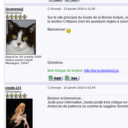
Grominou2
Envoyé : 13 janvier 2010 à 11:06
Déclamateur
Sur le site principal du Guide de la Bonne lecture, ce
la section Critiques (voir les quelques règles à suivre)
Bienvenue!
Depuis le: 04 octobre 2006
Status actuel: Inactif
Grominou
Messages: 13547
Mon blogue de lecture:
http://jai-lu.blogspot.ca
elodie.t23
Envoyé : 14 janvier 2010 à 01:54
Déclamateur
Bonjour et bienvenue...
Juste pour information, j'avais posté trois critique en
Armes-toi de patience ou comme te suggère Grominou