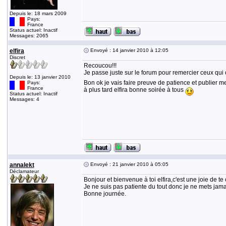
Depuis le: 18 mars 2009
Pays:
France
Status actuel: Inactif
Messages: 2065
elfira
Envoyé : 14 janvier 2010 à 12:05
Discret
Recoucou!!!
Je passe juste sur le forum pour remercier ceux q
Depuis le: 13 janvier 2010
Bon ok je vais faire preuve de patience et publier me
Pays:
France
à plus tard elfira bonne soirée à tous
Status actuel: Inactif
Messages: 4
annalekt
Envoyé : 21 janvier 2010 à 05:05
Déclamateur
Bonjour et bienvenue à toi elfira,c'est une joie de te
Je ne suis pas patiente du tout donc je ne mets jamai
Bonne journée.