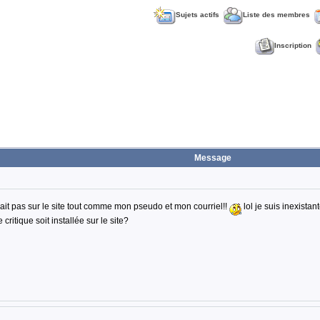
Sujets actifs
Liste des membres
Inscription
Message
ait pas sur le site tout comme mon pseudo et mon courriel!!
lol je suis inexistan
ritique soit installée sur le site?