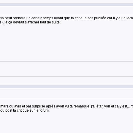
la peut prendre un certain temps avant que ta critique soit publiée car il y a un lecte
, là ça devrait s'afficher tout de suite.
 mars ou avril et par surprise après avoir vu ta remarque, j'ai était voir et ça y est...
 post ta critique sur le forum.