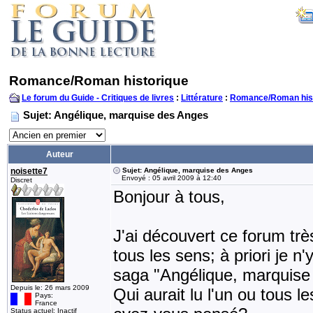
Romance/Roman historique
Le forum du Guide - Critiques de livres
:
Littérature
:
Romance/Roman his
Sujet: Angélique, marquise des Anges
Auteur
noisette7
Sujet: Angélique, marquise des Anges
Envoyé : 05 avril 2009 à 12:40
Discret
Bonjour à tous,
J'ai découvert ce forum trè
tous les sens; à priori je n
saga "Angélique, marquise
Depuis le: 26 mars 2009
Qui aurait lu l'un ou tous le
Pays:
France
Status actuel: Inactif