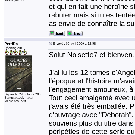
Messages: 22
et qui en fait une héroïne 
rebuter mais si tu es tenté
as envie de connaître la sui
PerriDo
Envoyé : 06 avril 2009 à 12:58
Déclamateur
Salut Noisette7 et bienvenu
J'ai lu les 12 tomes d'Angé
l'époque et l'histoire m'av
l'engagement amoureux, à l
Depuis le: 24 octobre 2008
Tout ceci amalgamé avec u
Status actuel: Inactif
Messages: 739
j'avais été très emballée. 
d'ouvrage avec "Déborah". 
souviens plus du titre dans
péripéties de cette série q