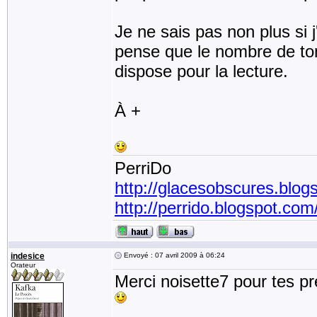
Je ne sais pas non plus si 
pense que le nombre de to
dispose pour la lecture.
À +
PerriDo
http://glacesobscures.blog
http://perrido.blogspot.com
indesice
Envoyé : 07 avril 2009 à 06:24
Orateur
Merci noisette7 pour tes pr