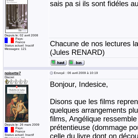
sais pa si ils sont fidéles a
Depuis le: 02 avril 2008
Pays:
Chacune de nos lectures la
France
Status actuel: Inactif
Messages: 121
(Jules RENARD)
noisette7
Envoyé : 06 avril 2009 à 10:19
Discret
Bonjour, Indesice,
Disons que les films reprenn
quelques arrangements plus
films, Angélique ressemble 
Depuis le: 26 mars 2009
prétentieuse (dommage pour
Pays:
France
celle du livre dont on décou
Status actuel: Inactif