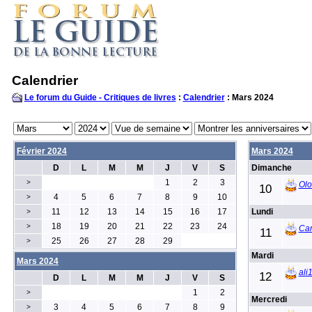
Calendrier
Le forum du Guide - Critiques de livres
:
Calendrier
: Mars 2024
Février 2024
Mars 2024
D
L
M
M
J
V
S
Dimanche
1
2
3
>
Olo
10
4
5
6
7
8
9
10
>
11
12
13
14
15
16
17
Lundi
>
18
19
20
21
22
23
24
>
Car
11
25
26
27
28
29
>
Mardi
Mars 2024
ali
12
D
L
M
M
J
V
S
1
2
>
Mercredi
3
4
5
6
7
8
9
>