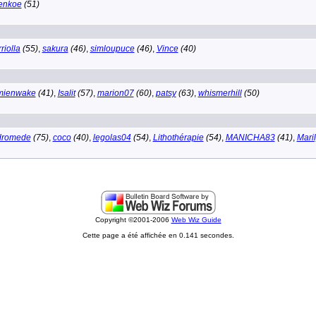
enkoe
(51)
riolla
(55)
,
sakura
(46)
,
simloupuce
(46)
,
Vince
(40)
mienwake
(41)
,
Isalit
(57)
,
marion07
(60)
,
patsy
(63)
,
whismerhill
(50)
dromede
(75)
,
coco
(40)
,
legolas04
(54)
,
Lithothérapie
(54)
,
MANICHA83
(41)
,
Mari
Copyright ©2001-2006
Web Wiz Guide
Cette page a été affichée en 0.141 secondes.