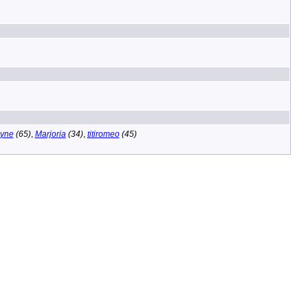
lyne
(65)
,
Marjoria
(34)
,
titiromeo
(45)