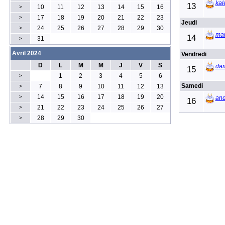
kal
13
10
11
12
13
14
15
16
>
17
18
19
20
21
22
23
>
Jeudi
24
25
26
27
28
29
30
>
mar
14
31
>
Avril 2024
Vendredi
D
L
M
M
J
V
S
da
15
1
2
3
4
5
6
>
Samedi
7
8
9
10
11
12
13
>
14
15
16
17
18
19
20
>
an
16
21
22
23
24
25
26
27
>
28
29
30
>