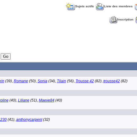
Sujets actifs
Liste des membres
Inscription
rin
(39)
,
Romane
(50)
,
Sonia
(34)
,
Tilain
(56)
,
Trousse 42
(82)
,
trousse42
(82)
oline
(40)
,
Liliane
(51)
,
Maeve84
(40)
1230
(41)
,
anthonycarpent
(32)